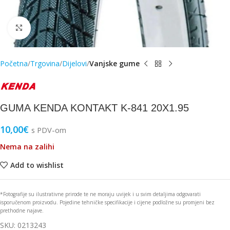
Click to enlarge
Početna
Trgovina
Dijelovi
Vanjske gume
GUMA KENDA KONTAKT K-841 20X1.95
10,00
€
s PDV-om
Nema na zalihi
Add to wishlist
*Fotografije su ilustrativne prirode te ne moraju uvijek i u svim detaljima odgovarati
isporučenom proizvodu. Pojedine tehničke specifikacije i cijene podložne su promjeni bez
prethodne najave.
SKU:
0213243