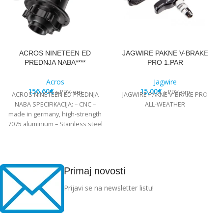
ACROS NINETEEN ED
JAGWIRE PAKNE V-BRAKE
PREDNJA NABA****
PRO 1.PAR
Acros
Jagwire
156,60
€
15,00
€
s PDV-om
s PDV-om
ACROS NINETEEN ED PREDNJA
JAGWIRE PAKNE V-BRAKE PRO
NABA SPECIFIKACIJA: – CNC –
ALL-WEATHER
made in germany, high-strength
7075 aluminium – Stainless steel
Edelstahl angular
Primaj novosti
Prijavi se na newsletter listu!