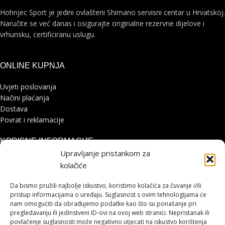
Hohnjec Sport je jedini ovlašteni Shimano servisni centar u Hrvatskoj.
Naručite se već danas i osigurajte originalne rezervne dijelove i
vrhunsku, certificiranu uslugu.
ONLINE KUPNJA
Uvjeti poslovanja
Načini plaćanja
Dostava
Povrat i reklamacije
KORISNE INFORMACIJE
Upravljanje pristankom za
Zaštita osobnih podataka
kolačiće
Politika kolačića
Pohvale i prigovori
Da bismo pružili najbolje iskustvo, koristimo kolačića za čuvanje i/ili
Platforma za online rješavanje sporova
pristup informacijama o uređaju. Suglasnost s ovim tehnologijama će
nam omogućiti da obrađujemo podatke kao što su ponašanje pri
pregledavanju ili jedinstveni ID-ovi na ovoj web stranici. Nepristanak ili
STRANICE
povlačenje suglasnosti može negativno utjecati na iskustvo korištenja