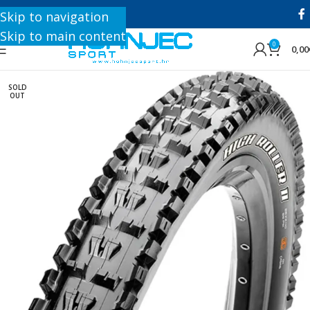
+385 1 8896 200
Skip to navigation
Skip to main content
0
0,00
SOLD
OUT