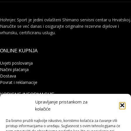
Hohnjec Sport je jedini ovlašteni Shimano servisni centar u Hrvatskoj.
Naručite se već danas i osigurajte originalne rezervne dijelove i
vrhunsku, certificiranu uslugu.
ONLINE KUPNJA
Uvjeti poslovanja
Načini plaćanja
Dostava
Povrat i reklamacije
KORISNE INFORMACIJE
Upravljanje pristankom za
Zaštita osobnih podataka
kolačiće
Politika kolačića
Pohvale i prigovori
Da bismo pružili najbolje iskustvo, koristimo kolačića za čuvanje i/ili
Platforma za online rješavanje sporova
pristup informacijama o uređaju. Suglasnost s ovim tehnologijama će