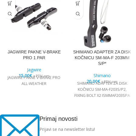
JAGWIRE PAKNE V-BRAKE
SHIMANO ADAPTER ZA DISK
PRO 1.PAR
KOČNICU SM-MA-F 203MM
S/P*
Jagwire
15,00
€
Shimano
s PDV-om
JAGWIRE PAKNE V-BRAKE PRO
20,00
€
s PDV-om
SHIMANO ADAPTER ZA DISK
ALL-WEATHER
KOČNICU SM-MA-F203S/P2,
FIXING BOLT X2 ISMMAF203SPA
Primaj novosti
Prijavi se na newsletter listu!