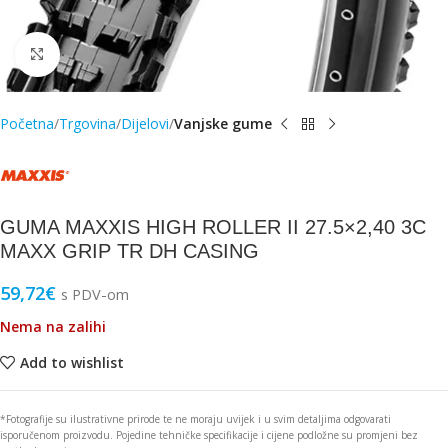
Click to enlarge
Početna
Trgovina
Dijelovi
Vanjske gume
GUMA MAXXIS HIGH ROLLER II 27.5×2,40 3C
MAXX GRIP TR DH CASING
59,72
€
s PDV-om
Nema na zalihi
Add to wishlist
*Fotografije su ilustrativne prirode te ne moraju uvijek i u svim detaljima odgovarati
isporučenom proizvodu. Pojedine tehničke specifikacije i cijene podložne su promjeni bez