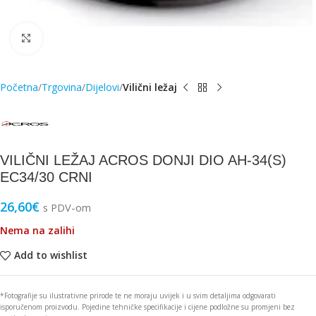
Click to enlarge
Početna
Trgovina
Dijelovi
Vilični ležaj
VILIČNI LEŽAJ ACROS DONJI DIO AH-34(S)
EC34/30 CRNI
26,60
€
s PDV-om
Nema na zalihi
Add to wishlist
*Fotografije su ilustrativne prirode te ne moraju uvijek i u svim detaljima odgovarati
isporučenom proizvodu. Pojedine tehničke specifikacije i cijene podložne su promjeni bez