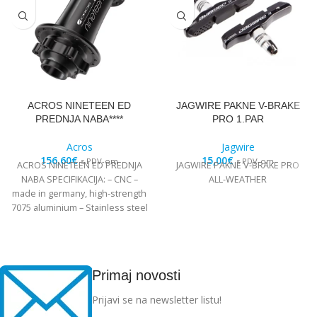
ACROS NINETEEN ED
JAGWIRE PAKNE V-BRAKE
PREDNJA NABA****
PRO 1.PAR
Acros
Jagwire
156,60
€
15,00
€
s PDV-om
s PDV-om
ACROS NINETEEN ED PREDNJA
JAGWIRE PAKNE V-BRAKE PRO
NABA SPECIFIKACIJA: – CNC –
ALL-WEATHER
made in germany, high-strength
7075 aluminium – Stainless steel
Edelstahl angular
Primaj novosti
Prijavi se na newsletter listu!