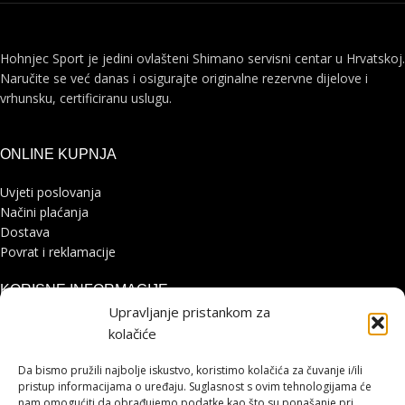
Hohnjec Sport je jedini ovlašteni Shimano servisni centar u Hrvatskoj.
Naručite se već danas i osigurajte originalne rezervne dijelove i
vrhunsku, certificiranu uslugu.
ONLINE KUPNJA
Uvjeti poslovanja
Načini plaćanja
Dostava
Povrat i reklamacije
KORISNE INFORMACIJE
Upravljanje pristankom za
Zaštita osobnih podataka
kolačiće
Politika kolačića
Pohvale i prigovori
Da bismo pružili najbolje iskustvo, koristimo kolačića za čuvanje i/ili
pristup informacijama o uređaju. Suglasnost s ovim tehnologijama će
Platforma za online rješavanje sporova
nam omogućiti da obrađujemo podatke kao što su ponašanje pri