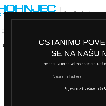
ODABERI KATEGORIJU
Kategorije
Shimano servisni centar
Cjeni
OSTANIMO POVEZ
SOLD
OUT
SE NA NAŠU M
Ne brini. Ni mi ne volimo spamere. Naš
Prijavom prihvaćate naše
U