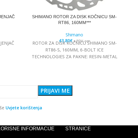
JENJAČ
SHIMANO ROTOR ZA DISK KOČNICU SM-
SH
RT86, 160MM***
Shimano
43,80
€
s PDV-om
JENJAČ
ROTOR ZA DISK KOČNICU SHIMANO SM-
RO
RT86-S, 160MM, 6-BOLT ICE
TECHNOLOGIES ZA PAKNE: RESIN-METAL
TE
aše
Uvjete korištenja
KORISNE INFORMACIJE
STRANICE