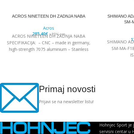
ACROS NINETEEN DH ZADNJA NABA
SHIMANO AD
SM-M
Acros
285,40
€
s PDV-om
ACROS NINETEEN DH ZADNJA NABA
1
SHIMANO AD
SPECIFIKACIJA: – CNC – made in germany,
SM-MA-F18
high-strength 7075 aluminium – Stainless
I
steel Edelstahl angular
Primaj novosti
Prijavi se na newsletter listu!
Hohnjec Sport je 
servisni centar u 