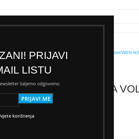
k servisa
Cjenik Ski servisa
Najam Ski opreme
Kontakt
ANI! PRIJAVI
Početna
Trgovina
Dijelovi
Vilični le
AIL LISTU
 newsletter šaljemo odgovorno.
ZVIJEZDA VOL
3,40
€
s PDV-om
vjete korištenja
Nema na zalihi
Add to wishlist