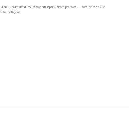
 uvijek i u svim detaljima odgovarati isporučenom proizvodu. Pojedine tehničke
rethodne najave.