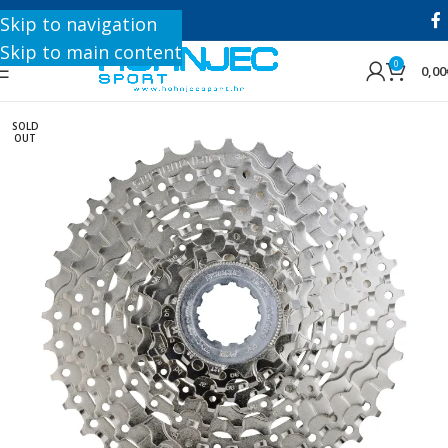
+385 1 8896 200
Skip to navigation
Skip to main content
0
0,00
SOLD
OUT