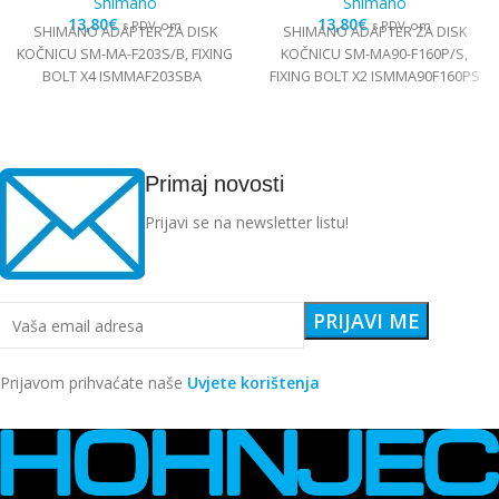
Shimano
Shimano
13,80
€
13,80
€
s PDV-om
s PDV-om
SHIMANO ADAPTER ZA DISK
SHIMANO ADAPTER ZA DISK
KOČNICU SM-MA-F203S/B, FIXING
KOČNICU SM-MA90-F160P/S,
BOLT X4 ISMMAF203SBA
FIXING BOLT X2 ISMMA90F160PS
Primaj novosti
Prijavi se na newsletter listu!
Prijavom prihvaćate naše
Uvjete korištenja