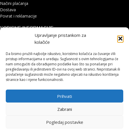
Načini plaćanja
Dostava
Povrat i reklamacije
KORISNE INFORMACIJE
Upravljanje pristankom za
Zaštita osobnih podataka
kolačiće
Politika kolačića
Pohvale i prigovori
Da bismo pružili najbolje iskustvo, koristimo kolačića za čuvanje i/ili
Platforma za online rješavanje sporova
pristup informacijama o uređaju. Suglasnost s ovim tehnologijama će
nam omogućiti da obrađujemo podatke kao što su ponašanje pri
pregledavanju ili jedinstveni ID-ovi na ovoj web stranici. Nepristanak ili
STRANICE
povlačenje suglasnosti može negativno utjecati na iskustvo korištenja
stranice kao i njene funkcionalnosti.
Shimano servisni centar
Kontakt
Prihvati
Cjenik servisa
HOHNJEC SPORT
2021 IZRADA
LUMEN TRŽIŠNE KOMUNIKACIJE
.
Zabrani
Pogledaj postavke