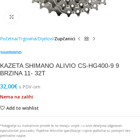
Click to enlarge
Početna
Trgovina
Dijelovi
Zupčanici
KAZETA SHIMANO ALIVIO CS-HG400-9 9
BRZINA 11- 32T
32,00
€
s PDV-om
Nema na zalihi
Add to wishlist
*Fotografije su ilustrativne prirode te ne moraju uvijek i u svim detaljima odgovarati
isporučenom proizvodu. Pojedine tehničke specifikacije i cijene podložne su promjeni bez
prethodne najave.