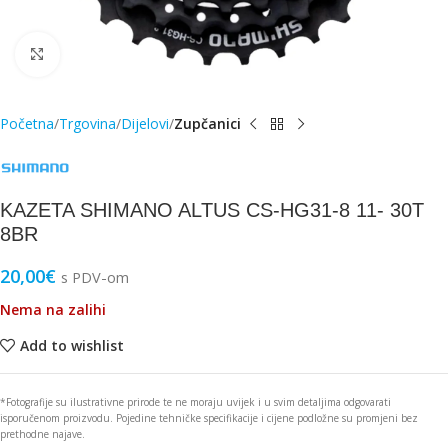
Click to enlarge
Početna
Trgovina
Dijelovi
Zupčanici
KAZETA SHIMANO ALTUS CS-HG31-8 11- 30T
8BR
20,00
€
s PDV-om
Nema na zalihi
Add to wishlist
*Fotografije su ilustrativne prirode te ne moraju uvijek i u svim detaljima odgovarati
isporučenom proizvodu. Pojedine tehničke specifikacije i cijene podložne su promjeni bez
prethodne najave.