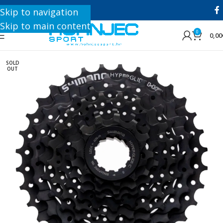
+385 1 8896 200
Skip to navigation
Skip to main content
0
0,00
SOLD
OUT