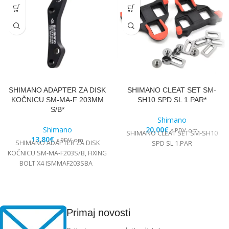
SHIMANO ADAPTER ZA DISK
SHIMANO CLEAT SET SM-
KOČNICU SM-MA-F 203MM
SH10 SPD SL 1.PAR*
S/B*
Shimano
Shimano
20,00
€
s PDV-om
SHIMANO CLEAT SET SM-SH10
13,80
€
s PDV-om
SHIMANO ADAPTER ZA DISK
SPD SL 1.PAR
KOČNICU SM-MA-F203S/B, FIXING
BOLT X4 ISMMAF203SBA
Primaj novosti