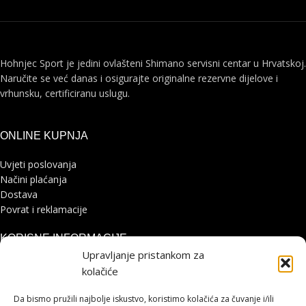
Hohnjec Sport je jedini ovlašteni Shimano servisni centar u Hrvatskoj.
Naručite se već danas i osigurajte originalne rezervne dijelove i
vrhunsku, certificiranu uslugu.
ONLINE KUPNJA
Uvjeti poslovanja
Načini plaćanja
Dostava
Povrat i reklamacije
KORISNE INFORMACIJE
Upravljanje pristankom za
Zaštita osobnih podataka
kolačiće
Politika kolačića
Pohvale i prigovori
Da bismo pružili najbolje iskustvo, koristimo kolačića za čuvanje i/ili