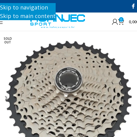
+385 1 8896 200
Skip to navigation
Skip to main content
0
0,00
SOLD
OUT