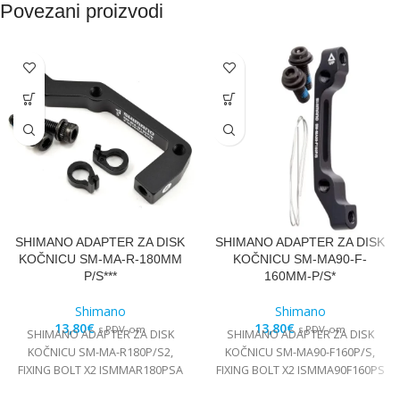
Povezani proizvodi
SHIMANO ADAPTER ZA DISK
SHIMANO ADAPTER ZA DISK
KOČNICU SM-MA-R-180MM
KOČNICU SM-MA90-F-
P/S***
160MM-P/S*
Shimano
Shimano
13,80
€
13,80
€
s PDV-om
s PDV-om
SHIMANO ADAPTER ZA DISK
SHIMANO ADAPTER ZA DISK
KOČNICU SM-MA-R180P/S2,
KOČNICU SM-MA90-F160P/S,
FIXING BOLT X2 ISMMAR180PSA
FIXING BOLT X2 ISMMA90F160PS