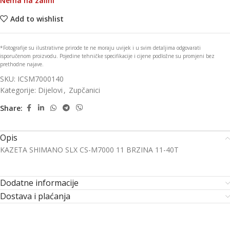
Nema na zalihi
Add to wishlist
*Fotografije su ilustrativne prirode te ne moraju uvijek i u svim detaljima odgovarati
isporučenom proizvodu. Pojedine tehničke specifikacije i cijene podložne su promjeni bez
prethodne najave.
SKU:
ICSM7000140
Kategorije:
Dijelovi
,
Zupčanici
Share:
Opis
KAZETA SHIMANO SLX CS-M7000 11 BRZINA 11-40T
Dodatne informacije
Dostava i plaćanja