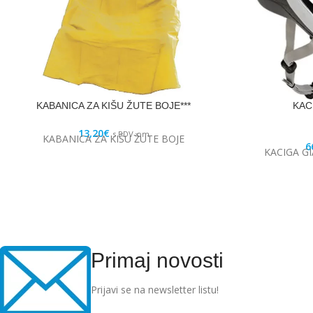
KABANICA ZA KIŠU ŽUTE BOJE***
KAC
13,20
€
s PDV-om
KABANICA ZA KIŠU ŽUTE BOJE
6
KACIGA GI
Primaj novosti
Prijavi se na newsletter listu!