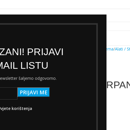
k servisa
Cjenik Ski servisa
Najam Ski opreme
Kontakt
ANI! PRIJAVI
Početna
Trgovina
Oprema
Alati / S
AIL LISTU
 newsletter šaljemo odgovorno.
SET ZA KRPA
3,50
€
s PDV-om
vjete korištenja
Na zalihi