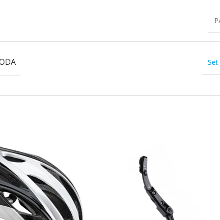
P
VODA
Set