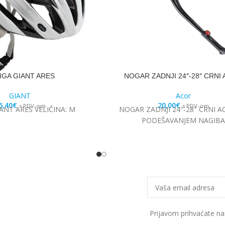
IGA GIANT ARES
NOGAR ZADNJI 24″-28″ CRNI
GIANT
Acor
6,40
€
20,00
€
s PDV-om
s PDV-om
ANT ARES VELIČINA: M
NOGAR ZADNJI 24″-28″ CRNI A
PODEŠAVANJEM NAGIBA
Prijavom prihvaćate n