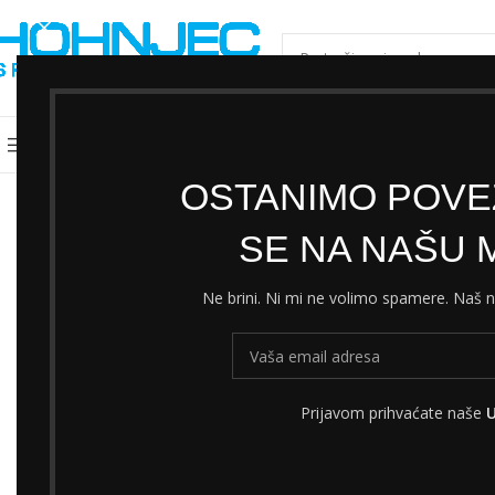
ODABERI KATEGORIJU
Kategorije
Shimano servisni centar
Cjeni
OSTANIMO POVEZ
SE NA NAŠU M
Ne brini. Ni mi ne volimo spamere. Naš
Prijavom prihvaćate naše
U