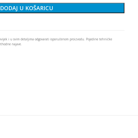
DODAJ U KOŠARICU
 uvijek i u svim detaljima odgovarati isporučenom proizvodu. Pojedine tehničke
rethodne najave.