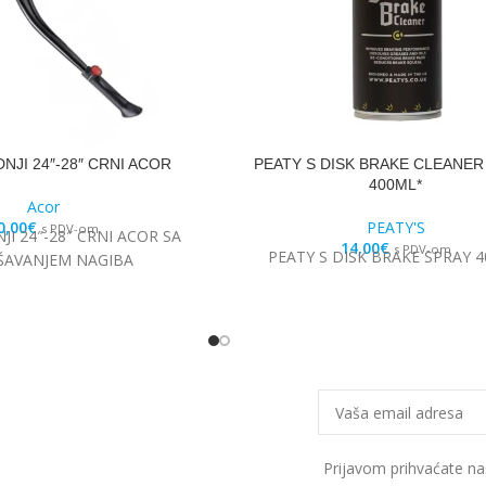
NJI 24″-28″ CRNI ACOR
PEATY S DISK BRAKE CLEANER
400ML*
Acor
0,00
€
PEATY'S
s PDV-om
I 24″-28″ CRNI ACOR SA
14,00
€
s PDV-om
PEATY S DISK BRAKE SPRAY 
ŠAVANJEM NAGIBA
Prijavom prihvaćate n