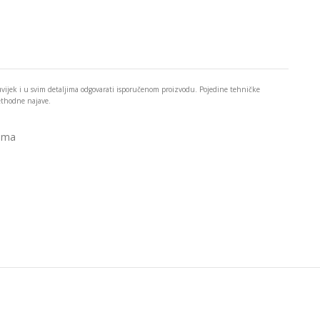
 uvijek i u svim detaljima odgovarati isporučenom proizvodu. Pojedine tehničke
rethodne najave.
ema