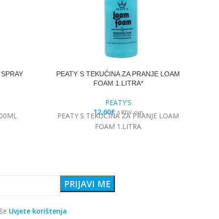
 SPRAY
PEATY S TEKUĆINA ZA PRANJE LOAM
FOAM 1.LITRA*
PEATY'S
12,60
€
s PDV-om
400ML
PEATY S TEKUĆINA ZA PRANJE LOAM
PE
FOAM 1.LITRA
aše
Uvjete korištenja