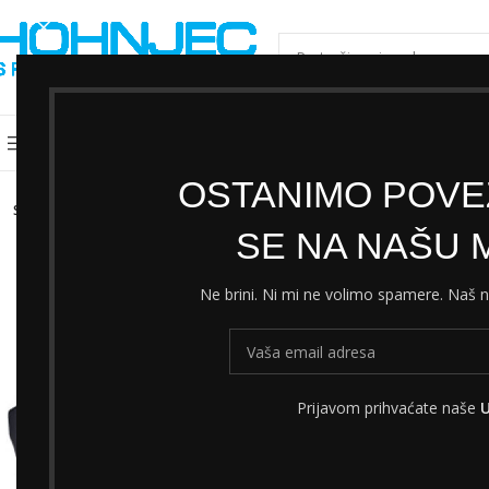
ODABERI KATEGORIJU
Kategorije
Shimano servisni centar
Cjeni
OSTANIMO POVEZ
SOLD
OUT
SE NA NAŠU M
Ne brini. Ni mi ne volimo spamere. Naš
Prijavom prihvaćate naše
U