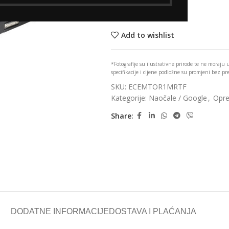
Nema na zalihi
Add to wishlist
*Fotografije su ilustrativne prirode te ne moraju
specifikacije i cijene podložne su promjeni bez p
SKU:
ECEMTOR1MRTF
Kategorije:
Naočale / Google
,
Opr
Share:
DODATNE INFORMACIJE
DOSTAVA I PLAĆANJA