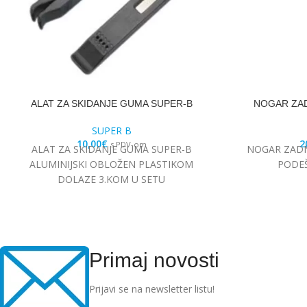
ALAT ZA SKIDANJE GUMA SUPER-B
NOGAR ZAD
SUPER B
10,00
€
2
s PDV-om
ALAT ZA SKIDANJE GUMA SUPER-B
NOGAR ZADNJ
ALUMINIJSKI OBLOŽEN PLASTIKOM
PODE
DOLAZE 3.KOM U SETU
Primaj novosti
Prijavi se na newsletter listu!