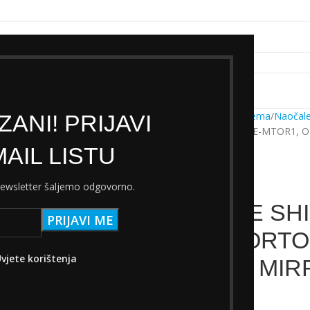
k servisa
Cjenik Ski servisa
Najam Ski opreme
Kontakt
Početna
Trgovina
Oprema
Naočale
ANI! PRIJAVI
NAOČALE SHIMANO CE-MTOR1, O
AIL LISTU
 newsletter šaljemo odgovorno.
NAOČALE SH
OKVIR TORTO
vjete korištenja
ORANGE MIR
22,80
€
s PDV-om