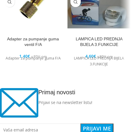
Adapter za pumpanje guma
LAMPICA LED PREDNJA
ventil F/A
BIJELA 3.FUNKCIJE
1,40
€
4,60
€
s PDV-om
s PDV-om
Adapter za pumpanje guma F/A
LAMPICA LED PREDNJA BIJELA
3.FUNKCIJE
Primaj novosti
Prijavi se na newsletter listu!