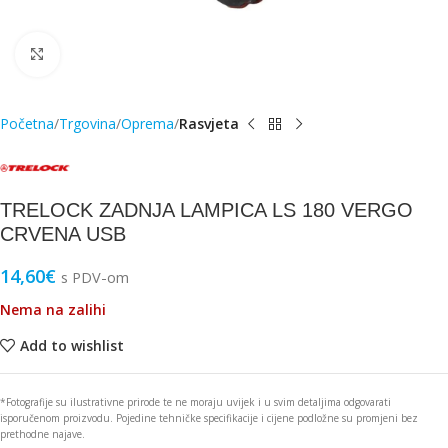
Click to enlarge
Početna
Trgovina
Oprema
Rasvjeta
TRELOCK ZADNJA LAMPICA LS 180 VERGO
CRVENA USB
14,60
€
s PDV-om
Nema na zalihi
Add to wishlist
*Fotografije su ilustrativne prirode te ne moraju uvijek i u svim detaljima odgovarati
isporučenom proizvodu. Pojedine tehničke specifikacije i cijene podložne su promjeni bez
prethodne najave.