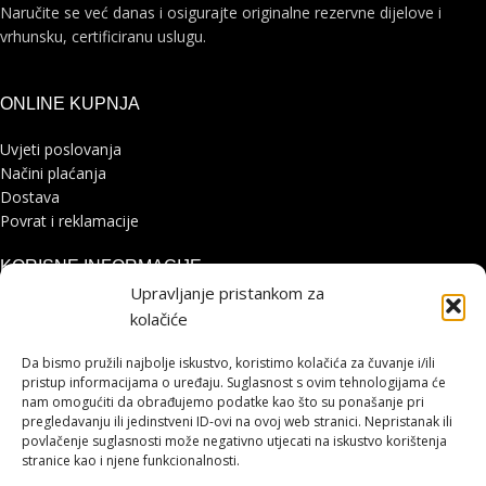
Naručite se već danas i osigurajte originalne rezervne dijelove i
vrhunsku, certificiranu uslugu.
ONLINE KUPNJA
Uvjeti poslovanja
Načini plaćanja
Dostava
Povrat i reklamacije
KORISNE INFORMACIJE
Upravljanje pristankom za
Zaštita osobnih podataka
kolačiće
Politika kolačića
Pohvale i prigovori
Da bismo pružili najbolje iskustvo, koristimo kolačića za čuvanje i/ili
Platforma za online rješavanje sporova
pristup informacijama o uređaju. Suglasnost s ovim tehnologijama će
nam omogućiti da obrađujemo podatke kao što su ponašanje pri
pregledavanju ili jedinstveni ID-ovi na ovoj web stranici. Nepristanak ili
STRANICE
povlačenje suglasnosti može negativno utjecati na iskustvo korištenja
stranice kao i njene funkcionalnosti.
Shimano servisni centar