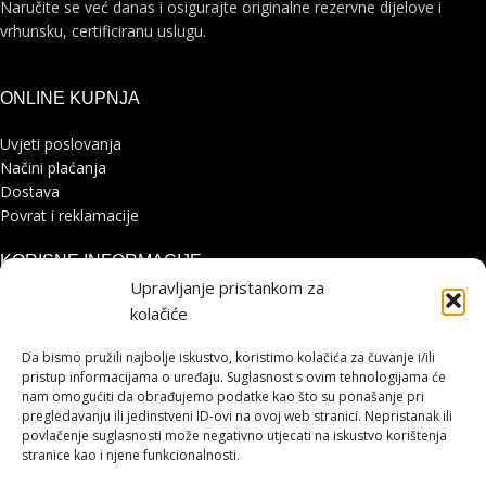
Naručite se već danas i osigurajte originalne rezervne dijelove i
vrhunsku, certificiranu uslugu.
ONLINE KUPNJA
Uvjeti poslovanja
Načini plaćanja
Dostava
Povrat i reklamacije
KORISNE INFORMACIJE
Upravljanje pristankom za
Zaštita osobnih podataka
kolačiće
Politika kolačića
Pohvale i prigovori
Da bismo pružili najbolje iskustvo, koristimo kolačića za čuvanje i/ili
Platforma za online rješavanje sporova
pristup informacijama o uređaju. Suglasnost s ovim tehnologijama će
nam omogućiti da obrađujemo podatke kao što su ponašanje pri
pregledavanju ili jedinstveni ID-ovi na ovoj web stranici. Nepristanak ili
STRANICE
povlačenje suglasnosti može negativno utjecati na iskustvo korištenja
stranice kao i njene funkcionalnosti.
Shimano servisni centar