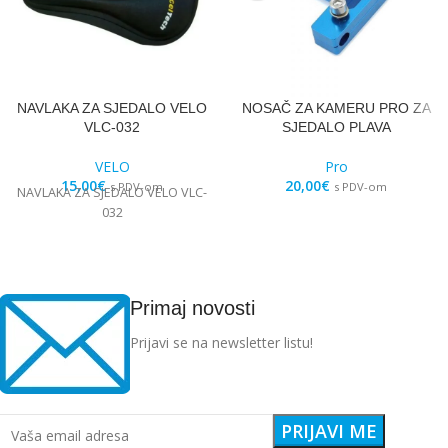
NAVLAKA ZA SJEDALO VELO
NOSAČ ZA KAMERU PRO ZA
VLC-032
SJEDALO PLAVA
VELO
Pro
15,00
€
20,00
€
s PDV-om
s PDV-om
NAVLAKA ZA SJEDALO VELO VLC-
032
Primaj novosti
Prijavi se na newsletter listu!