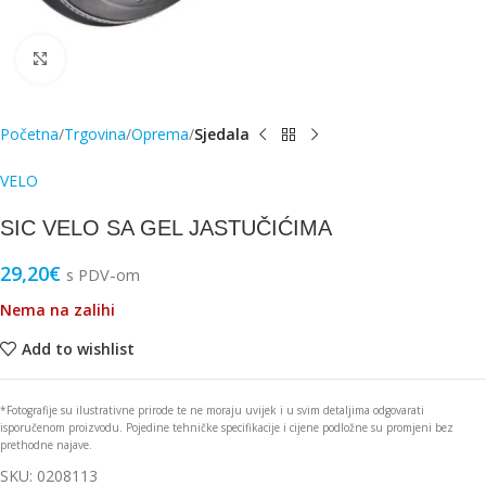
Click to enlarge
Početna
Trgovina
Oprema
Sjedala
VELO
SIC VELO SA GEL JASTUČIĆIMA
29,20
€
s PDV-om
Nema na zalihi
Add to wishlist
*Fotografije su ilustrativne prirode te ne moraju uvijek i u svim detaljima odgovarati
isporučenom proizvodu. Pojedine tehničke specifikacije i cijene podložne su promjeni bez
prethodne najave.
SKU:
0208113