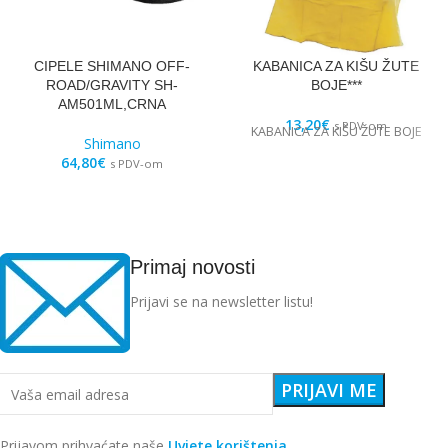
CIPELE SHIMANO OFF-
KABANICA ZA KIŠU ŽUTE
ROAD/GRAVITY SH-
BOJE***
AM501ML,CRNA
13,20
€
s PDV-om
KABANICA ZA KIŠU ŽUTE BOJE
Shimano
64,80
€
s PDV-om
Primaj novosti
Prijavi se na newsletter listu!
Prijavom prihvaćate naše
Uvjete korištenja