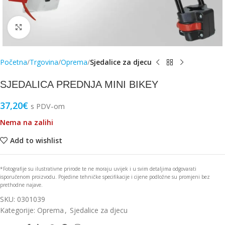
Click to enlarge
Početna
Trgovina
Oprema
Sjedalice za djecu
SJEDALICA PREDNJA MINI BIKEY
37,20
€
s PDV-om
Nema na zalihi
Add to wishlist
*Fotografije su ilustrativne prirode te ne moraju uvijek i u svim detaljima odgovarati
isporučenom proizvodu. Pojedine tehničke specifikacije i cijene podložne su promjeni bez
prethodne najave.
SKU:
0301039
Kategorije:
Oprema
,
Sjedalice za djecu