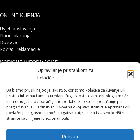
ONLINE KUPNJA
Uvjeti poslovanja
Načini plaćanja
Dostava
Povrat i reklamacije
KORISNE INFORMACIJE
Upravljanje pristankom za
Zaštita osobnih podataka
kolačiće
Politika kolačića
Pohvale i prigovori
Da bismo pružili najbolje iskustvo, koristimo kolačića za čuvanje i/ili
Platforma za online rješavanje sporova
pristup informacijama o uređaju. Suglasnost s ovim tehnologijama će
nam omogućiti da obrađujemo podatke kao što su ponašanje pri
pregledavanju ili jedinstveni ID-ovi na ovoj web stranici. Nepristanak ili
STRANICE
povlačenje suglasnosti može negativno utjecati na iskustvo korištenja
stranice kao i njene funkcionalnosti.
Shimano servisni centar
Kontakt
Prihvati
Cjenik servisa