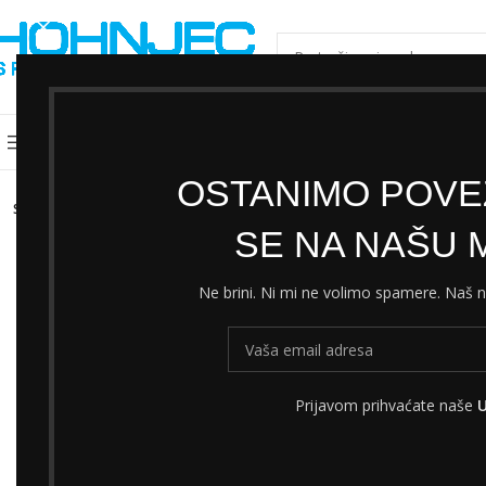
ODABERI KATEGORIJU
Kategorije
Shimano servisni centar
Cjeni
OSTANIMO POVEZ
SOLD
OUT
SE NA NAŠU M
Ne brini. Ni mi ne volimo spamere. Naš
Prijavom prihvaćate naše
U