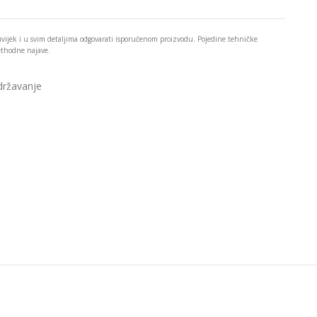
 uvijek i u svim detaljima odgovarati isporučenom proizvodu. Pojedine tehničke
rethodne najave.
državanje