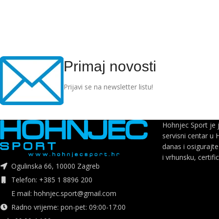
Primaj novosti
Prijavi se na newsletter listu!
Hohnjec Sport je 
servisni centar u 
danas i osigurajte
i vrhunsku, certifi
Ogulinska 66, 10000 Zagreb
Telefon: +385 1 8896 200
E mail: hohnjec.sport@gmail.com
Radno vrijeme: pon-pet: 09:00-17:00