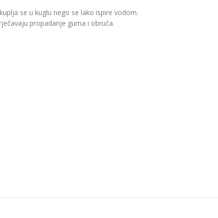
skuplja se u kuglu nego se lako ispire vodom.
sprječavaju propadanje guma i obruča.