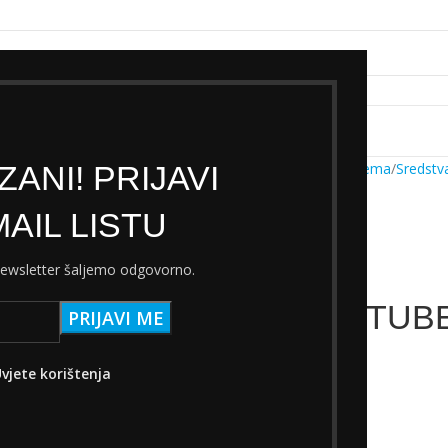
k servisa
Cjenik Ski servisa
Najam Ski opreme
Kontakt
ANI! PRIJAVI
Početna
Trgovina
Oprema
Sredstv
AIL LISTU
 newsletter šaljemo odgovorno.
PEATY’S TUB
33,20
€
s PDV-om
vjete korištenja
Nema na zalihi
Add to wishlist