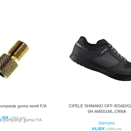
pumpanje guma ventil F/A
CIPELE SHIMANO OFF-ROAD/G
SH-AM501ML,CRNA
,40
€
s PDV-om
za pumpanje guma F/A
Shimano
64,80
€
s PDV-om