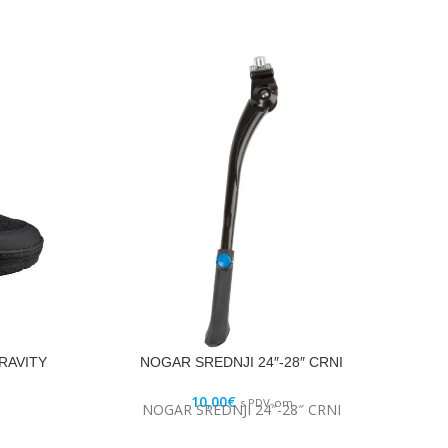
RAVITY
NOGAR SREDNJI 24″-28″ CRNI
10,00
€
s PDV-om
NOGAR SREDNJI 24″-28″ CRNI