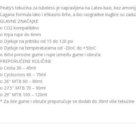
Peaty’s tekućina za tubeless je napravljena na Latex-bazi, bez amonij
Lagana formula lako i efikasno brtvi, a bio razgradive kuglice su zad
GLAVNE ZNAČAJKE
o CO2 kompatibilno
o Krpa rupe do 6mm
o Djeluje na pritisku od 15 do 120 psi
o Djeluje na temperaturama od -20oC do +50oC
o Brtvi porozne gume i rupe između gume i obruča
PREPORUČENE KOLIČINE
o Cesta 30 – 45ml
o Cyclocross 60 – 75ml
o 26″ MTB 60 – 80ml
o 27.5″ MTB 70 – 90ml
o 29″ MTB 100 – 120ml
* Za šire gume i obruče preporučuje se dodati do 30ml više tekućine 