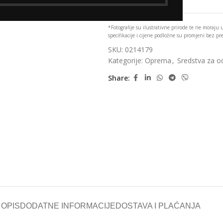
*Fotografije su ilustrativne prirode te ne moraju
specifikacije i cijene podložne su promjeni bez p
SKU:
0214179
Kategorije:
Oprema
,
Sredstva za o
Share:
OPIS
DODATNE INFORMACIJE
DOSTAVA I PLAĆANJA