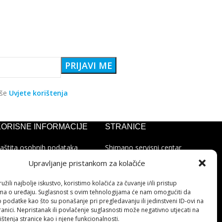
aše
Uvjete korištenja
KORISNE INFORMACIJE
STRANICE
aštita osobnih podataka
Shimano servisni centar
olitika kolačića
Kontakt
Upravljanje pristankom za kolačiće
ohvale i prigovori
Cjenik servisa
latforma za online
žili najbolje iskustvo, koristimo kolačića za čuvanje i/ili pristup
ješavanje sporova
ma o uređaju. Suglasnost s ovim tehnologijama će nam omogućiti da
podatke kao što su ponašanje pri pregledavanju ili jedinstveni ID-ovi na
anici. Nepristanak ili povlačenje suglasnosti može negativno utjecati na
ištenja stranice kao i njene funkcionalnosti.