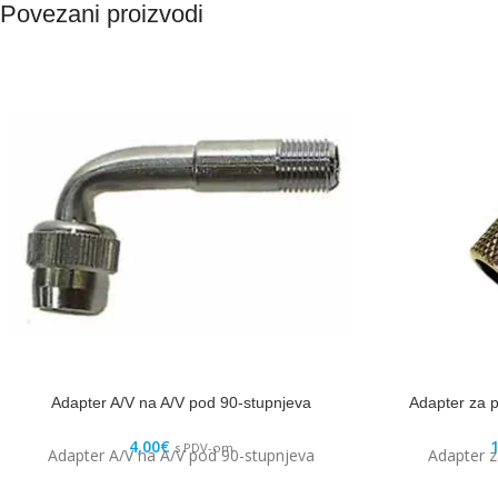
Povezani proizvodi
Adapter A/V na A/V pod 90-stupnjeva
Adapter za 
4,00
€
1
s PDV-om
Adapter A/V na A/V pod 90-stupnjeva
Adapter 