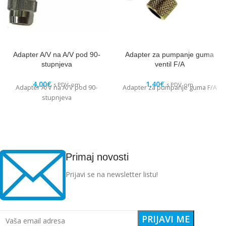
Adapter A/V na A/V pod 90-
Adapter za pumpanje guma
stupnjeva
ventil F/A
4,00
€
1,40
€
s PDV-om
s PDV-om
Adapter A/V na A/V pod 90-
Adapter za pumpanje guma F/A
stupnjeva
Primaj novosti
Prijavi se na newsletter listu!