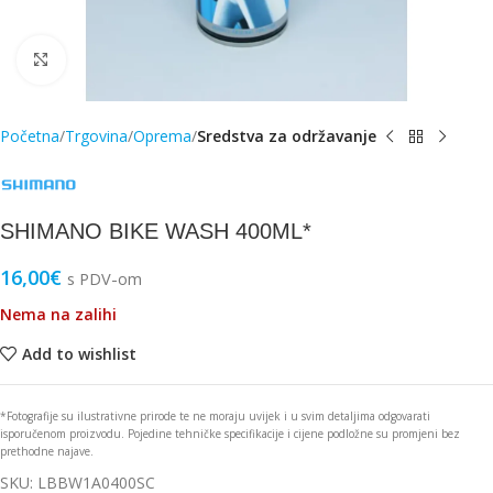
Click to enlarge
Početna
Trgovina
Oprema
Sredstva za održavanje
SHIMANO BIKE WASH 400ML*
16,00
€
s PDV-om
Nema na zalihi
Add to wishlist
*Fotografije su ilustrativne prirode te ne moraju uvijek i u svim detaljima odgovarati
isporučenom proizvodu. Pojedine tehničke specifikacije i cijene podložne su promjeni bez
prethodne najave.
SKU:
LBBW1A0400SC