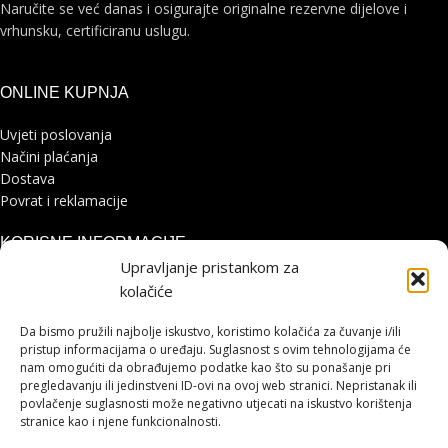
Naručite se već danas i osigurajte originalne rezervne dijelove i
vrhunsku, certificiranu uslugu.
ONLINE KUPNJA
Uvjeti poslovanja
Načini plaćanja
Dostava
Povrat i reklamacije
KORISNE INFORMACIJE
Upravljanje pristankom za
Zaštita osobnih podataka
kolačiće
Politika kolačića
Pohvale i prigovori
Da bismo pružili najbolje iskustvo, koristimo kolačića za čuvanje i/ili
pristup informacijama o uređaju. Suglasnost s ovim tehnologijama će
Platforma za online rješavanje sporova
nam omogućiti da obrađujemo podatke kao što su ponašanje pri
pregledavanju ili jedinstveni ID-ovi na ovoj web stranici. Nepristanak ili
STRANICE
povlačenje suglasnosti može negativno utjecati na iskustvo korištenja
stranice kao i njene funkcionalnosti.
Shimano servisni centar