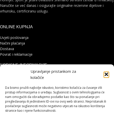
Naručite se već danas i osigurajte originalne rezervne dijelove i
vrhunsku, certificiranu uslugu.
ONLINE KUPNJA
Uvjeti poslovanja
Načini plaćanja
Dostava
Povrat i reklamacije
KORISNE INFORMACIJE
Upravljanje pristankom za
Zaštita osobnih podataka
kolačiće
Politika kolačića
Pohvale i prigovori
Da bismo pružili najbolje iskustvo, koristimo kolačića za čuvanje i/ili
pristup informacijama o uređaju. Suglasnost s ovim tehnologijama će
Platforma za online rješavanje sporova
nam omogućiti da obrađujemo podatke kao što su ponašanje pri
pregledavanju ili jedinstveni ID-ovi na ovoj web stranici. Nepristanak ili
STRANICE
povlačenje suglasnosti može negativno utjecati na iskustvo korištenja
stranice kao i njene funkcionalnosti.
Shimano servisni centar