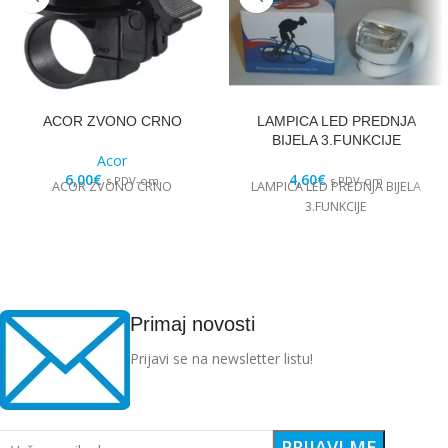
ACOR ZVONO CRNO
LAMPICA LED PREDNJA
BIJELA 3.FUNKCIJE
Acor
6,00
€
4,60
€
s PDV-om
s PDV-om
ACOR ZVONO CRNO
LAMPICA LED PREDNJA BIJELA
3.FUNKCIJE
Primaj novosti
Prijavi se na newsletter listu!