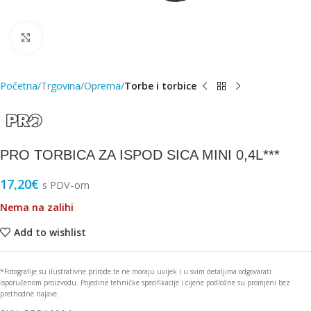
Click to enlarge
Početna
Trgovina
Oprema
Torbe i torbice
PRO TORBICA ZA ISPOD SICA MINI 0,4L***
17,20
€
s PDV-om
Nema na zalihi
Add to wishlist
*Fotografije su ilustrativne prirode te ne moraju uvijek i u svim detaljima odgovarati
isporučenom proizvodu. Pojedine tehničke specifikacije i cijene podložne su promjeni bez
prethodne najave.