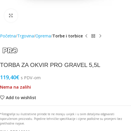
Click to enlarge
Početna
Trgovina
Oprema
Torbe i torbice
TORBA ZA OKVIR PRO GRAVEL 5,5L
119,40
€
s PDV-om
Nema na zalihi
Add to wishlist
*Fotografije su ilustrativne prirode te ne moraju uvijek i u svim detaljima odgovarati
isporučenom proizvodu. Pojedine tehničke specifikacije i cijene podložne su promjeni bez
prethodne najave.