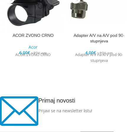
ACOR ZVONO CRNO
Adapter A/V na A/V pod 90-
stupnjeva
Acor
6,00
€
4,00
€
s PDV-om
s PDV-om
ACOR ZVONO CRNO
Adapter A/V na A/V pod 90-
stupnjeva
Primaj novosti
Prijavi se na newsletter listu!