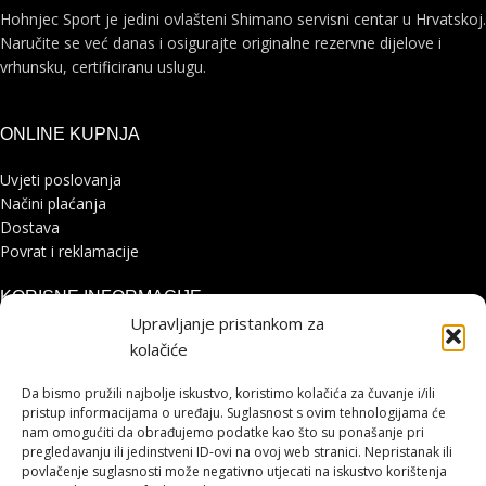
Hohnjec Sport je jedini ovlašteni Shimano servisni centar u Hrvatskoj.
Naručite se već danas i osigurajte originalne rezervne dijelove i
vrhunsku, certificiranu uslugu.
ONLINE KUPNJA
Uvjeti poslovanja
Načini plaćanja
Dostava
Povrat i reklamacije
KORISNE INFORMACIJE
Upravljanje pristankom za
Zaštita osobnih podataka
kolačiće
Politika kolačića
Pohvale i prigovori
Da bismo pružili najbolje iskustvo, koristimo kolačića za čuvanje i/ili
Platforma za online rješavanje sporova
pristup informacijama o uređaju. Suglasnost s ovim tehnologijama će
nam omogućiti da obrađujemo podatke kao što su ponašanje pri
pregledavanju ili jedinstveni ID-ovi na ovoj web stranici. Nepristanak ili
STRANICE
povlačenje suglasnosti može negativno utjecati na iskustvo korištenja