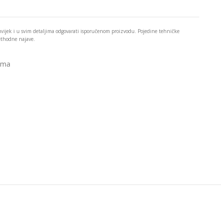
 uvijek i u svim detaljima odgovarati isporučenom proizvodu. Pojedine tehničke
rethodne najave.
ema