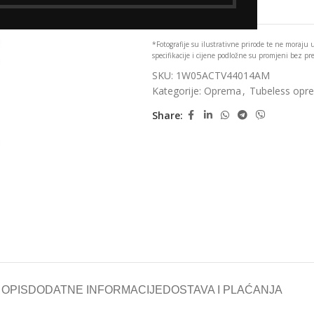
Add to wishlist
*Fotografije su ilustrativne prirode te ne moraju
specifikacije i cijene podložne su promjeni bez p
SKU:
1W05ACTV44014AM
Kategorije:
Oprema
,
Tubeless opr
Share:
OPIS
DODATNE INFORMACIJE
DOSTAVA I PLAĆANJA