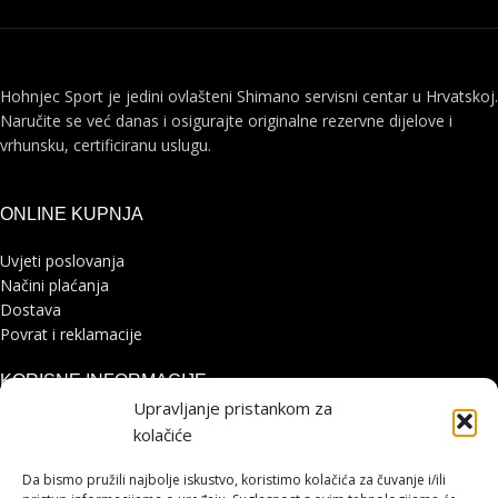
Hohnjec Sport je jedini ovlašteni Shimano servisni centar u Hrvatskoj.
Naručite se već danas i osigurajte originalne rezervne dijelove i
vrhunsku, certificiranu uslugu.
ONLINE KUPNJA
Uvjeti poslovanja
Načini plaćanja
Dostava
Povrat i reklamacije
KORISNE INFORMACIJE
Upravljanje pristankom za
Zaštita osobnih podataka
kolačiće
Politika kolačića
Pohvale i prigovori
Da bismo pružili najbolje iskustvo, koristimo kolačića za čuvanje i/ili