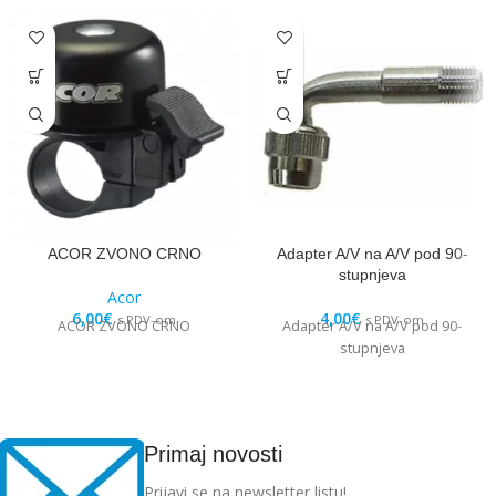
ACOR ZVONO CRNO
Adapter A/V na A/V pod 90-
stupnjeva
Acor
6,00
€
4,00
€
s PDV-om
s PDV-om
ACOR ZVONO CRNO
Adapter A/V na A/V pod 90-
stupnjeva
Primaj novosti
Prijavi se na newsletter listu!