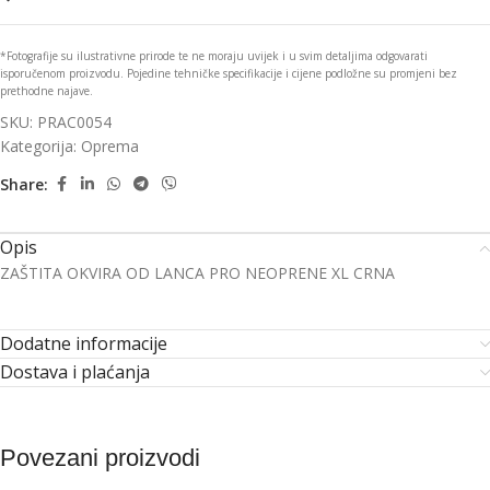
*Fotografije su ilustrativne prirode te ne moraju uvijek i u svim detaljima odgovarati
isporučenom proizvodu. Pojedine tehničke specifikacije i cijene podložne su promjeni bez
prethodne najave.
SKU:
PRAC0054
Kategorija:
Oprema
Share:
Opis
ZAŠTITA OKVIRA OD LANCA PRO NEOPRENE XL CRNA
Dodatne informacije
Dostava i plaćanja
Povezani proizvodi