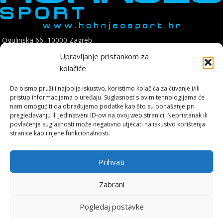
Ogulinska 66, 10000 Zagreb
Telefon: +385 1 8896 200
Upravljanje pristankom za
E mail: hohnjec.sport@gmail.com
kolačiće
Radno vrijeme: pon-pet: 09:00-17:00
Da bismo pružili najbolje iskustvo, koristimo kolačića za čuvanje i/ili
sub: 09:00-14:00
pristup informacijama o uređaju. Suglasnost s ovim tehnologijama će
nam omogućiti da obrađujemo podatke kao što su ponašanje pri
pregledavanju ili jedinstveni ID-ovi na ovoj web stranici. Nepristanak ili
povlačenje suglasnosti može negativno utjecati na iskustvo korištenja
stranice kao i njene funkcionalnosti.
Hohnjec Sport je jedini ovlašteni Shimano servisni centar u Hrvatskoj.
Naručite se već danas i osigurajte originalne rezervne dijelove i
Prihvati
vrhunsku, certificiranu uslugu.
Zabrani
ONLINE KUPNJA
Pogledaj postavke
0
Uvjeti poslovanja