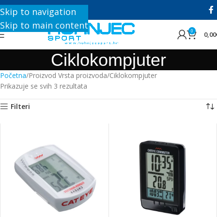
+385 1 8896 200
Skip to navigation
Skip to main content
0
0,00
Ciklokompjuter
Početna
Proizvod Vrsta proizvoda
Ciklokompjuter
Prikazuje se svih 3 rezultata
Filteri