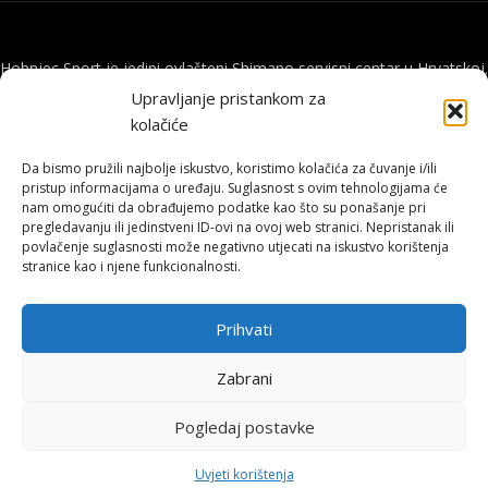
Hohnjec Sport je jedini ovlašteni Shimano servisni centar u Hrvatskoj.
Naručite se već danas i osigurajte originalne rezervne dijelove i
Upravljanje pristankom za
vrhunsku, certificiranu uslugu.
kolačiće
Da bismo pružili najbolje iskustvo, koristimo kolačića za čuvanje i/ili
ONLINE KUPNJA
pristup informacijama o uređaju. Suglasnost s ovim tehnologijama će
nam omogućiti da obrađujemo podatke kao što su ponašanje pri
pregledavanju ili jedinstveni ID-ovi na ovoj web stranici. Nepristanak ili
Uvjeti poslovanja
povlačenje suglasnosti može negativno utjecati na iskustvo korištenja
Načini plaćanja
stranice kao i njene funkcionalnosti.
Dostava
Povrat i reklamacije
Prihvati
KORISNE INFORMACIJE
Zabrani
Zaštita osobnih podataka
Politika kolačića
Pogledaj postavke
Pohvale i prigovori
0
Platforma za online rješavanje sporova
↩
Raskid ugovora
Uvjeti korištenja
rgovina
Filters
Moj račun
Košarica
Naslovnica