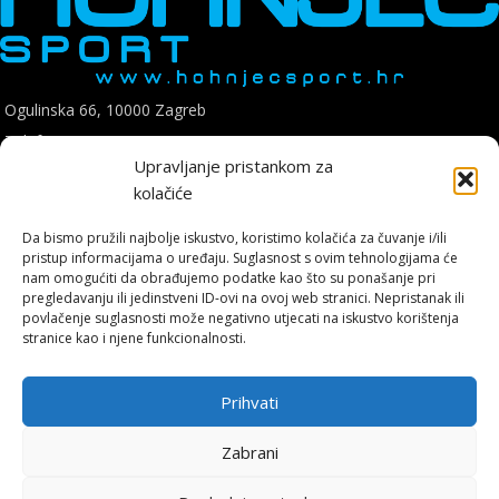
Ogulinska 66, 10000 Zagreb
Telefon: +385 1 8896 200
Upravljanje pristankom za
E mail: hohnjec.sport@gmail.com
kolačiće
Radno vrijeme: pon-pet: 09:00-17:00
sub: 09:00-14:00
Da bismo pružili najbolje iskustvo, koristimo kolačića za čuvanje i/ili
pristup informacijama o uređaju. Suglasnost s ovim tehnologijama će
nam omogućiti da obrađujemo podatke kao što su ponašanje pri
pregledavanju ili jedinstveni ID-ovi na ovoj web stranici. Nepristanak ili
povlačenje suglasnosti može negativno utjecati na iskustvo korištenja
stranice kao i njene funkcionalnosti.
Hohnjec Sport je jedini ovlašteni Shimano servisni centar u Hrvatskoj.
Naručite se već danas i osigurajte originalne rezervne dijelove i
Prihvati
vrhunsku, certificiranu uslugu.
Zabrani
ONLINE KUPNJA