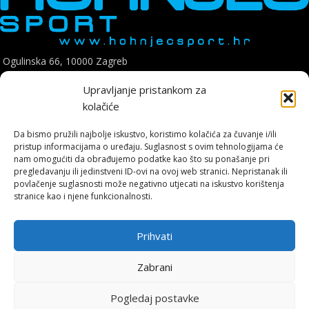
Ogulinska 66, 10000 Zagreb
Telefon: +385 1 8896 200
Upravljanje pristankom za
E mail: hohnjec.sport@gmail.com
kolačiće
Radno vrijeme: pon-pet: 09:00-17:00
Da bismo pružili najbolje iskustvo, koristimo kolačića za čuvanje i/ili
sub: 09:00-14:00
pristup informacijama o uređaju. Suglasnost s ovim tehnologijama će
nam omogućiti da obrađujemo podatke kao što su ponašanje pri
pregledavanju ili jedinstveni ID-ovi na ovoj web stranici. Nepristanak ili
povlačenje suglasnosti može negativno utjecati na iskustvo korištenja
stranice kao i njene funkcionalnosti.
Hohnjec Sport je jedini ovlašteni Shimano servisni centar u Hrvatskoj.
Naručite se već danas i osigurajte originalne rezervne dijelove i
Prihvati
vrhunsku, certificiranu uslugu.
Zabrani
ONLINE KUPNJA
Pogledaj postavke