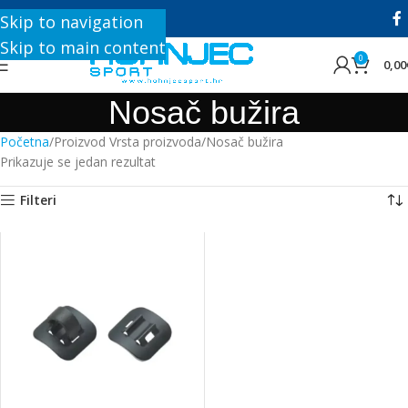
+385 1 8896 200
Skip to navigation
Skip to main content
0
0,00
Nosač bužira
Početna
Proizvod Vrsta proizvoda
Nosač bužira
Prikazuje se jedan rezultat
Filteri