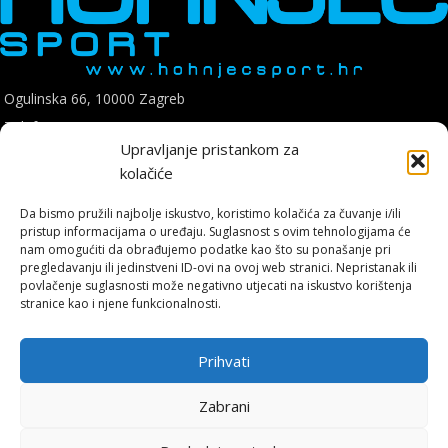
Ogulinska 66, 10000 Zagreb
Telefon: +385 1 8896 200
Upravljanje pristankom za
E mail: hohnjec.sport@gmail.com
kolačiće
Radno vrijeme: pon-pet: 09:00-17:00
sub: 09:00-14:00
Da bismo pružili najbolje iskustvo, koristimo kolačića za čuvanje i/ili
pristup informacijama o uređaju. Suglasnost s ovim tehnologijama će
nam omogućiti da obrađujemo podatke kao što su ponašanje pri
pregledavanju ili jedinstveni ID-ovi na ovoj web stranici. Nepristanak ili
povlačenje suglasnosti može negativno utjecati na iskustvo korištenja
stranice kao i njene funkcionalnosti.
Hohnjec Sport je jedini ovlašteni Shimano servisni centar u Hrvatskoj.
Naručite se već danas i osigurajte originalne rezervne dijelove i
Prihvati
vrhunsku, certificiranu uslugu.
Zabrani
ONLINE KUPNJA