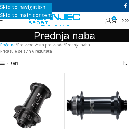
+385 1 8896 200
Skip to navigation
Skip to main content
0
0,00
Prednja naba
Početna
Proizvod Vrsta proizvoda
Prednja naba
Prikazuje se svih 6 rezultata
Filteri