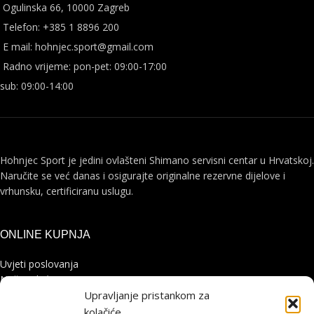
Ogulinska 66, 10000 Zagreb
Telefon: +385 1 8896 200
E mail: hohnjec.sport@gmail.com
Radno vrijeme: pon-pet: 09:00-17:00
sub: 09:00-14:00
Hohnjec Sport je jedini ovlašteni Shimano servisni centar u Hrvatskoj.
Naručite se već danas i osigurajte originalne rezervne dijelove i
vrhunsku, certificiranu uslugu.
ONLINE KUPNJA
Uvjeti poslovanja
Načini plaćanja
Dostava
Upravljanje pristankom za
Povrat i reklamacije
kolačiće