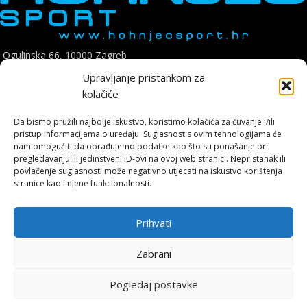
Ogulinska 66, 10000 Zagreb
Telefon: +385 1 8896 200
Upravljanje pristankom za
E mail: hohnjec.sport@gmail.com
kolačiće
Radno vrijeme: pon-pet: 09:00-17:00
Da bismo pružili najbolje iskustvo, koristimo kolačića za čuvanje i/ili
sub: 09:00-14:00
pristup informacijama o uređaju. Suglasnost s ovim tehnologijama će
nam omogućiti da obrađujemo podatke kao što su ponašanje pri
pregledavanju ili jedinstveni ID-ovi na ovoj web stranici. Nepristanak ili
povlačenje suglasnosti može negativno utjecati na iskustvo korištenja
stranice kao i njene funkcionalnosti.
Hohnjec Sport je jedini ovlašteni Shimano servisni centar u Hrvatskoj.
Naručite se već danas i osigurajte originalne rezervne dijelove i
Prihvati
vrhunsku, certificiranu uslugu.
Zabrani
ONLINE KUPNJA
Pogledaj postavke
0
Uvjeti poslovanja