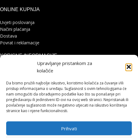
ONLINE KUPNJA
Uvjeti poslovanja
Načini plaćanja
Dostava
Povrat i reklamacije
KORISNE INFORMACIJE
Upravljanje pristankom za
Zaštita osobnih podataka
kolačiće
Politika kolačića
Pohvale i prigovori
Da bismo pružili najbolje iskustvo, koristimo kolačića za čuvanje i/ili
Platforma za online rješavanje sporova
pristup informacijama o uređaju. Suglasnost s ovim tehnologijama će
nam omogućiti da obrađujemo podatke kao što su ponašanje pri
pregledavanju ili jedinstveni ID-ovi na ovoj web stranici. Nepristanak ili
STRANICE
povlačenje suglasnosti može negativno utjecati na iskustvo korištenja
stranice kao i njene funkcionalnosti.
Shimano servisni centar
Kontakt
Prihvati
Cjenik servisa
HOHNJEC SPORT
2021 IZRADA
LUMEN TRŽIŠNE KOMUNIKACIJE
.