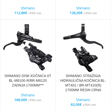
Shimano
Shimano
112,80
€
126,00
€
s PDV-om
s PDV-om
SHIMANO DISK KOČNICA XT
SHIMANO STRAŽNJA
BL-M8100-R/BR-M8120
HIDRAULIČNA KOČNICA BL-
ZADNJA 1700MM***
MT401 / BR-MT410(R)
1700MM RESIN CRNA
Shimano
166,00
€
Shimano
s PDV-om
63,00
€
s PDV-om