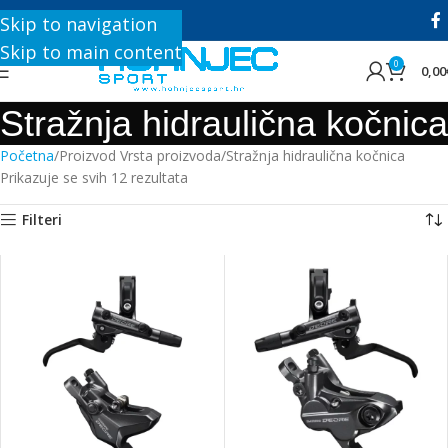
+385 1 8896 200
Skip to navigation
Skip to main content
0
0,00
Stražnja hidraulična kočnica
Početna
Proizvod Vrsta proizvoda
Stražnja hidraulična kočnica
Prikazuje se svih 12 rezultata
Filteri