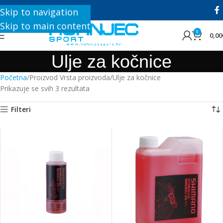
+385 1 8896 200
Skip to navigation
Skip to main content
0
0,00
Ulje za kočnice
Početna
Proizvod Vrsta proizvoda
Ulje za kočnice
Prikazuje se svih 3 rezultata
Filteri