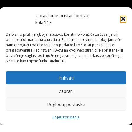
Hohnjec Sport je jedini ovlašteni Shimano servisni centar u Hrvatskoj.
Upravljanje pristankom za
Naručite se već danas i osigurajte originalne rezervne dijelove i
kolačiće
vrhunsku, certificiranu uslugu.
Da bismo pružili najbolje iskustvo, koristimo kolačića za čuvanje i/ili
pristup informacijama o uređaju. Suglasnost s ovim tehnologijama će
ONLINE KUPNJA
nam omogućiti da obrađujemo podatke kao što su ponašanje pri
pregledavanju ili jedinstveni ID-ovi na ovoj web stranici. Nepristanak ili
povlačenje suglasnosti može negativno utjecati na iskustvo korištenja
Uvjeti poslovanja
stranice kao i njene funkcionalnosti.
Načini plaćanja
Dostava
Povrat i reklamacije
Prihvati
KORISNE INFORMACIJE
Zabrani
Zaštita osobnih podataka
Pogledaj postavke
Politika kolačića
0
Pohvale i prigovori
↩
Raskid ugovora
Uvjeti korištenja
Platforma za online rješavanje sporova
rgovina
Filters
Moj račun
Košarica
Naslovnica