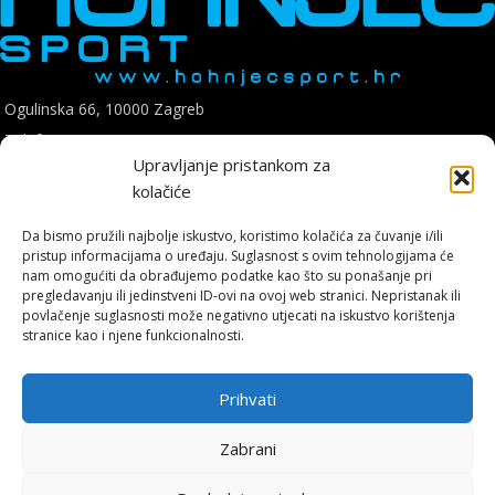
Ogulinska 66, 10000 Zagreb
Telefon: +385 1 8896 200
Upravljanje pristankom za
E mail: hohnjec.sport@gmail.com
kolačiće
Radno vrijeme: pon-pet: 09:00-17:00
sub: 09:00-14:00
Da bismo pružili najbolje iskustvo, koristimo kolačića za čuvanje i/ili
pristup informacijama o uređaju. Suglasnost s ovim tehnologijama će
nam omogućiti da obrađujemo podatke kao što su ponašanje pri
pregledavanju ili jedinstveni ID-ovi na ovoj web stranici. Nepristanak ili
povlačenje suglasnosti može negativno utjecati na iskustvo korištenja
stranice kao i njene funkcionalnosti.
Hohnjec Sport je jedini ovlašteni Shimano servisni centar u Hrvatskoj.
Naručite se već danas i osigurajte originalne rezervne dijelove i
Prihvati
vrhunsku, certificiranu uslugu.
Zabrani
ONLINE KUPNJA