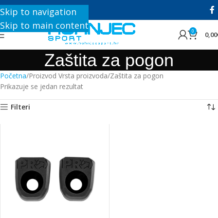
+385 1 8896 200
Skip to navigation
Skip to main content
0
0,00
Zaštita za pogon
Početna
Proizvod Vrsta proizvoda
Zaštita za pogon
Prikazuje se jedan rezultat
Filteri