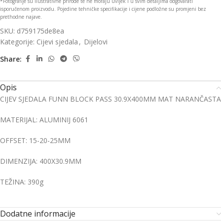
*Fotografije su ilustrativne prirode te ne moraju uvijek i u svim detaljima odgovarati
isporučenom proizvodu. Pojedine tehničke specifikacije i cijene podložne su promjeni bez
prethodne najave.
SKU:
d759175de8ea
Kategorije:
Cijevi sjedala
,
Dijelovi
Share:
Opis
CIJEV SJEDALA FUNN BLOCK PASS 30.9X400MM MAT NARANČASTA
MATERIJAL: ALUMINIJ 6061
OFFSET: 15-20-25MM
DIMENZIJA: 400X30.9MM
TEŽINA: 390g
Dodatne informacije