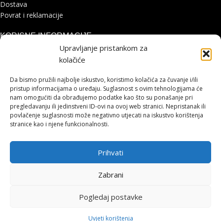
Dostava
Povrat i reklamacije
KORISNE INFORMACIJE
Upravljanje pristankom za
Zaštita osobnih podataka
kolačiće
Politika kolačića
Pohvale i prigovori
Da bismo pružili najbolje iskustvo, koristimo kolačića za čuvanje i/ili
Platforma za online rješavanje sporova
pristup informacijama o uređaju. Suglasnost s ovim tehnologijama će
nam omogućiti da obrađujemo podatke kao što su ponašanje pri
pregledavanju ili jedinstveni ID-ovi na ovoj web stranici. Nepristanak ili
STRANICE
povlačenje suglasnosti može negativno utjecati na iskustvo korištenja
stranice kao i njene funkcionalnosti.
Shimano servisni centar
Kontakt
Prihvati
Cjenik servisa
HOHNJEC SPORT
2021 IZRADA
LUMEN TRŽIŠNE KOMUNIKACIJE
.
Zabrani
Pogledaj postavke
0
↩
Raskid ugovora
Uvjeti korištenja