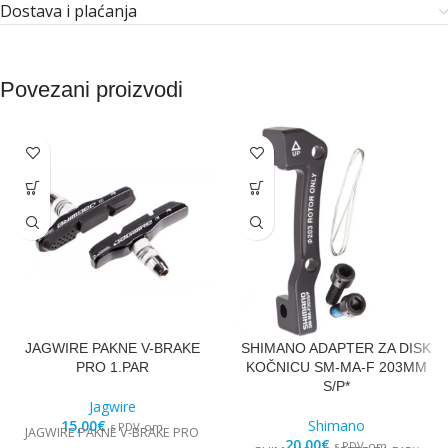
Dostava i plaćanja
Povezani proizvodi
JAGWIRE PAKNE V-BRAKE
SHIMANO ADAPTER ZA DISK
PRO 1.PAR
KOČNICU SM-MA-F 203MM
S/P*
Jagwire
15,00
€
Shimano
s PDV-om
JAGWIRE PAKNE V-BRAKE PRO
20,00
€
s PDV-om