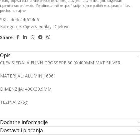
*Fotografije su ilustrativne prirode te ne moraju uvijek i u svim detaljima odgovarati
isporučenom proizvodu. Pojedine tehničke specifikacije i cijene podložne su promjeni bez
prethodne najave.
SKU:
dc4c44f624d6
Kategorije:
Cijevi sjedala
,
Dijelovi
Share:
Opis
CIJEV SJEDALA FUNN CROSSFRE 30.9X400MM MAT SILVER
MATERIJAL: ALUMINIJ 6061
DIMENZIJA: 400X30.9MM
TEŽINA: 275g
Dodatne informacije
Dostava i plaćanja