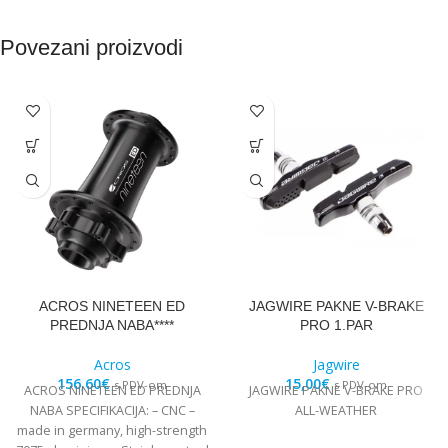
Povezani proizvodi
ACROS NINETEEN ED
JAGWIRE PAKNE V-BRAKE
PREDNJA NABA****
PRO 1.PAR
Acros
Jagwire
156,60
€
15,00
€
s PDV-om
s PDV-om
ACROS NINETEEN ED PREDNJA
JAGWIRE PAKNE V-BRAKE PRO
NABA SPECIFIKACIJA: – CNC –
ALL-WEATHER
made in germany, high-strength