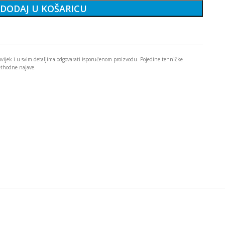
DODAJ U KOŠARICU
 uvijek i u svim detaljima odgovarati isporučenom proizvodu. Pojedine tehničke
rethodne najave.