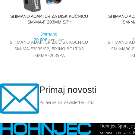
SHIMANO ADAPTER ZA DISK KOČNICU
SHIMANO AD
SM-MA-F 203MM S/P*
SM-MA
Shimano
20,00
€
1
s PDV-om
SHIMANO ADAPTER ZA DISK KOČNICU
SHIMANO AD
SM-MA-F203S/P2, FIXING BOLT X2
SM-MA90-F1
ISMMAF203SPA
I
Primaj novosti
Prijavi se na newsletter listu!
Hohnjec Sport je 
servisni centar u 