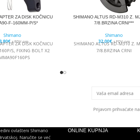
APTER ZA DISK KOČNICU
SHIMANO ALTUS RD-M310 Z. M
90-F-160MM-P/S*
7/8.BRZINA CRNI***
Shimano
Shimano
3,80
€
32,00
€
s PDV-om
s PDV-om
APTER ZA DISK KOČNICU
SHIMANO ALTUS RD-M310 Z. M
60P/S, FIXING BOLT X2
7/8.BRZINA CRNI
SMMA90F160PS
Prijavom prihvaćate n
jedini ovlašteni Shimano
ONLINE KUPNJA
Hrvatskoj. Naručite se već