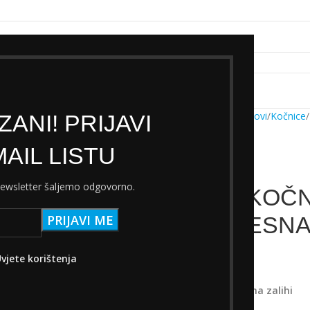
k servisa
Cjenik Ski servisa
Najam Ski opreme
Kontakt
Početna
Trgovina
Dijelovi
Kočnice
ANI! PRIJAVI
AIL LISTU
 newsletter šaljemo odgovorno.
RUČICA KOČN
RX812 DESN
59,80
€
vjete korištenja
s PDV-om
Samo 1 komad(a) na zalihi