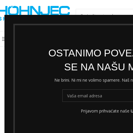
ODABERI KATEGORIJU
Kategorije
Shimano servisni centar
Cjeni
OSTANIMO POVEZ
SE NA NAŠU M
Ne brini. Ni mi ne volimo spamere. Naš
Prijavom prihvaćate naše
U