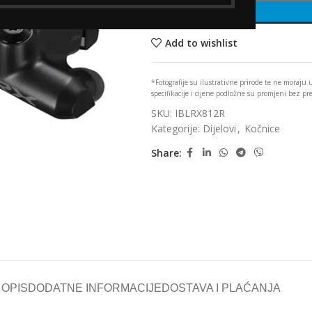
Add to wishlist
*Fotografije su ilustrativne prirode te ne moraju
specifikacije i cijene podložne su promjeni bez p
SKU:
IBLRX812R
Kategorije:
Dijelovi
,
Kočnice
Share:
OPIS
DODATNE INFORMACIJE
DOSTAVA I PLAĆANJA