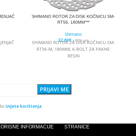
JENJAČ
SHIMANO ROTOR ZA DISK KOČNICU SM-
S
RT56, 180MM***
Shimano
22,60
€
s PDV-om
JENJAČ
SHIMANO ROTOR ZA DISK KOČNICU SM-
S
RT56-M, 180MM, 6-BOLT ZA PAKNE:
RESIN
aše
Uvjete korištenja
KORISNE INFORMACIJE
STRANICE