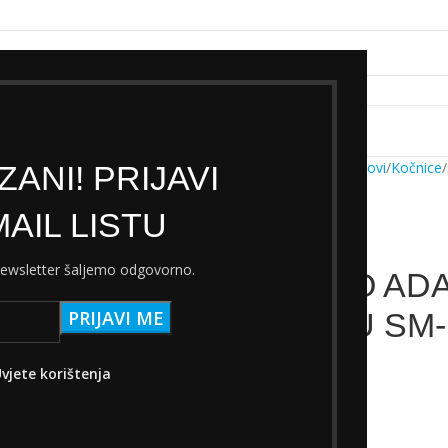
k servisa
Cjenik Ski servisa
Najam Ski opreme
Kontakt
Početna
Trgovina
Dijelovi
Kočnice
ANI! PRIJAVI
AIL LISTU
 newsletter šaljemo odgovorno.
SHIMANO ADA
KOČNICU SM-
10,62
€
vjete korištenja
s PDV-om
Nema na zalihi