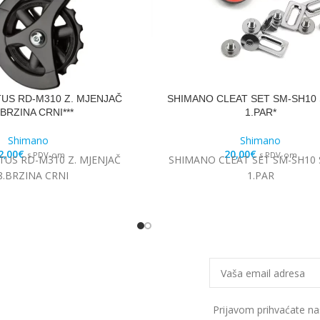
US RD-M310 Z. MJENJAČ
SHIMANO CLEAT SET SM-SH10 
.BRZINA CRNI***
1.PAR*
Shimano
Shimano
2,00
€
20,00
€
s PDV-om
s PDV-om
US RD-M310 Z. MJENJAČ
SHIMANO CLEAT SET SM-SH10 
8.BRZINA CRNI
1.PAR
Prijavom prihvaćate n