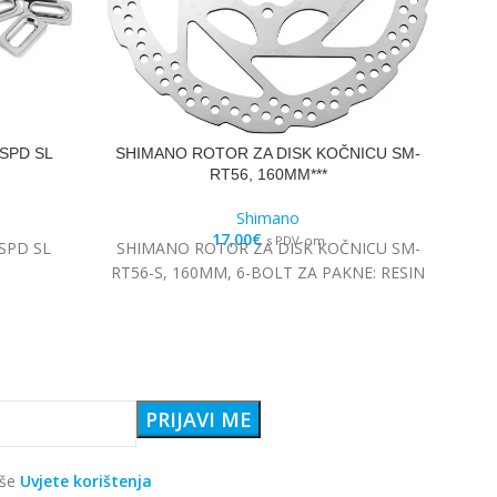
SPD SL
SHIMANO ROTOR ZA DISK KOČNICU SM-
SH
RT56, 160MM***
Shimano
17,00
€
s PDV-om
SPD SL
SHIMANO ROTOR ZA DISK KOČNICU SM-
SH
RT56-S, 160MM, 6-BOLT ZA PAKNE: RESIN
aše
Uvjete korištenja