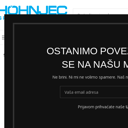
ODABERI KATEGORIJU
Kategorije
Shimano servisni centar
Cjeni
OSTANIMO POVEZ
SOLD
OUT
SE NA NAŠU M
Ne brini. Ni mi ne volimo spamere. Naš
Prijavom prihvaćate naše
U