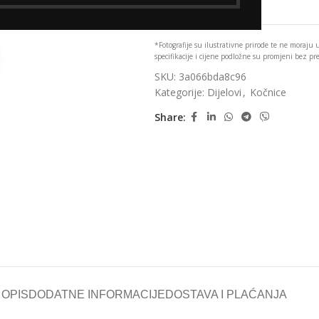
Add to wishlist
*Fotografije su ilustrativne prirode te ne moraju
specifikacije i cijene podložne su promjeni bez p
SKU:
3a066bda8c96
Kategorije:
Dijelovi
,
Kočnice
Share:
OPIS
DODATNE INFORMACIJE
DOSTAVA I PLAĆANJA