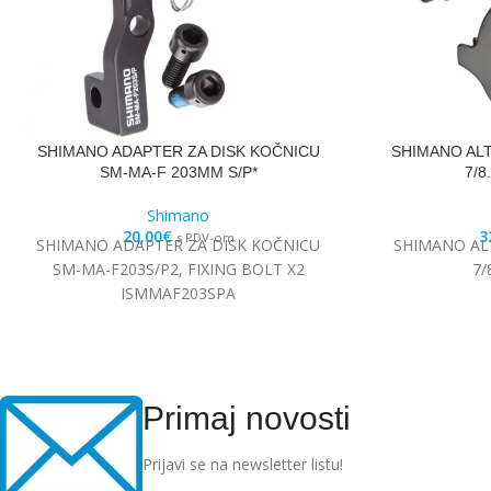
SHIMANO ADAPTER ZA DISK KOČNICU
SHIMANO ALT
SM-MA-F 203MM S/P*
7/8
Shimano
20,00
€
3
s PDV-om
SHIMANO ADAPTER ZA DISK KOČNICU
SHIMANO ALT
SM-MA-F203S/P2, FIXING BOLT X2
7/
ISMMAF203SPA
Primaj novosti
Prijavi se na newsletter listu!