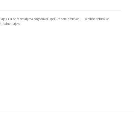
 uvijek i u svim detaljima odgovarati isporučenom proizvodu. Pojedine tehničke
rethodne najave.