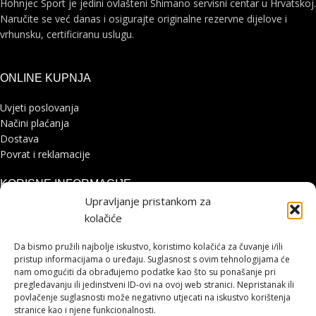
Hohnjec Sport je jedini ovlašteni Shimano servisni centar u Hrvatskoj.
Naručite se već danas i osigurajte originalne rezervne dijelove i
vrhunsku, certificiranu uslugu.
ONLINE KUPNJA
Uvjeti poslovanja
Načini plaćanja
Dostava
Povrat i reklamacije
KORISNE INFORMACIJE
Upravljanje pristankom za
Zaštita osobnih podataka
kolačiće
Politika kolačića
Pohvale i prigovori
Da bismo pružili najbolje iskustvo, koristimo kolačića za čuvanje i/ili
Platforma za online rješavanje sporova
pristup informacijama o uređaju. Suglasnost s ovim tehnologijama će
nam omogućiti da obrađujemo podatke kao što su ponašanje pri
pregledavanju ili jedinstveni ID-ovi na ovoj web stranici. Nepristanak ili
STRANICE
povlačenje suglasnosti može negativno utjecati na iskustvo korištenja
stranice kao i njene funkcionalnosti.