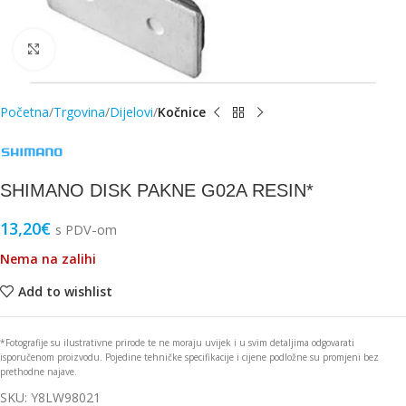
Click to enlarge
Početna
Trgovina
Dijelovi
Kočnice
SHIMANO DISK PAKNE G02A RESIN*
13,20
€
s PDV-om
Nema na zalihi
Add to wishlist
*Fotografije su ilustrativne prirode te ne moraju uvijek i u svim detaljima odgovarati
isporučenom proizvodu. Pojedine tehničke specifikacije i cijene podložne su promjeni bez
prethodne najave.
SKU:
Y8LW98021