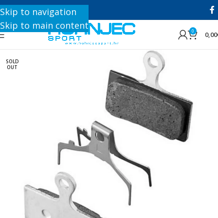
+385 1 8896 200
Skip to navigation
Skip to main content
0
0,00
SOLD
OUT