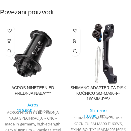
Povezani proizvodi
ACROS NINETEEN ED
SHIMANO ADAPTER ZA DISK
PREDNJA NABA****
KOČNICU SM-MA90-F-
160MM-P/S*
Acros
156,60
€
Shimano
s PDV-om
ACROS NINETEEN ED PREDNJA
13,80
€
s PDV-om
SHIMANO ADAPTER ZA DISK
NABA SPECIFIKACIJA: – CNC –
KOČNICU SM-MA90-F160P/S,
made in germany, high-strength
FIXING BOLT X2 ISMMA90F160PS
7075 aluminium – Stainless steel