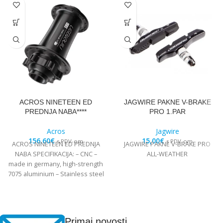
ACROS NINETEEN ED
JAGWIRE PAKNE V-BRAKE
PREDNJA NABA****
PRO 1.PAR
Acros
Jagwire
156,60
€
15,00
€
s PDV-om
s PDV-om
ACROS NINETEEN ED PREDNJA
JAGWIRE PAKNE V-BRAKE PRO
NABA SPECIFIKACIJA: – CNC –
ALL-WEATHER
made in germany, high-strength
7075 aluminium – Stainless steel
Edelstahl angular
Primaj novosti