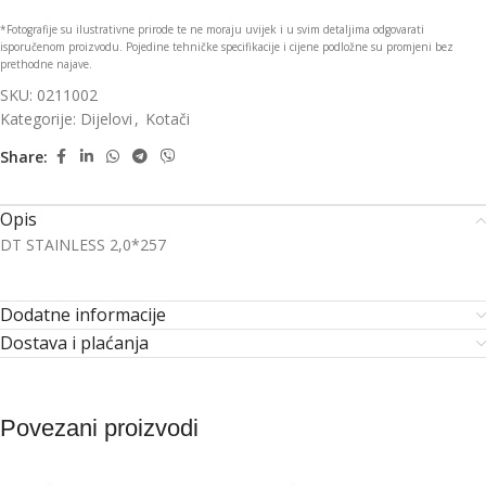
*Fotografije su ilustrativne prirode te ne moraju uvijek i u svim detaljima odgovarati
isporučenom proizvodu. Pojedine tehničke specifikacije i cijene podložne su promjeni bez
prethodne najave.
SKU:
0211002
Kategorije:
Dijelovi
,
Kotači
Share:
Opis
DT STAINLESS 2,0*257
Dodatne informacije
Dostava i plaćanja
Povezani proizvodi