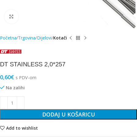
Click to enlarge
Početna
Trgovina
Dijelovi
Kotači
DT STAINLESS 2,0*257
0,60
€
s PDV-om
Na zalihi
DODAJ U KOŠARICU
Add to wishlist