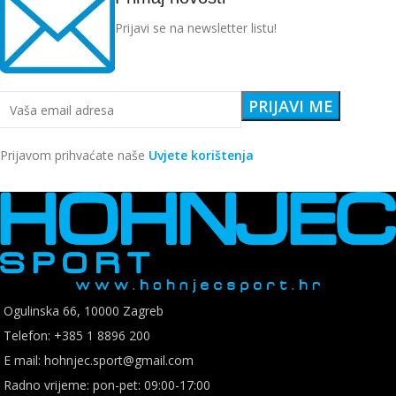
Prijavi se na newsletter listu!
Prijavom prihvaćate naše
Uvjete korištenja
Ogulinska 66, 10000 Zagreb
Telefon: +385 1 8896 200
E mail: hohnjec.sport@gmail.com
Radno vrijeme: pon-pet: 09:00-17:00