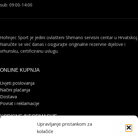
sub: 09:00-14:00
Hohnjec Sport je jedini ovlašteni Shimano servisni centar u Hrvatskoj.
Naručite se već danas i osigurajte originalne rezervne dijelove i
vrhunsku, certificiranu uslugu.
ONLINE KUPNJA
Uvjeti poslovanja
Načini plaćanja
Dostava
Povrat i reklamacije
KORISNE INFORMACIJE
Upravljanje pristankom za
Zaštita osobnih podataka
kolačiće
Politika kolačića