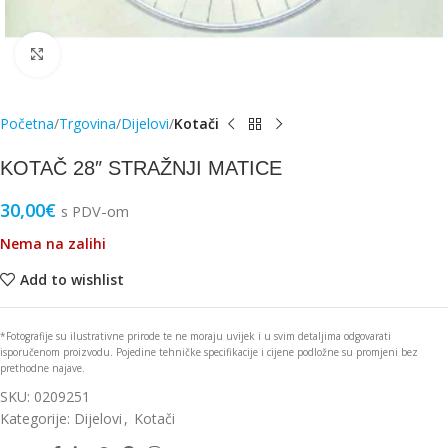
Click to enlarge
Početna
Trgovina
Dijelovi
Kotači
KOTAČ 28″ STRAŽNJI MATICE
30,00
€
s PDV-om
Nema na zalihi
Add to wishlist
*Fotografije su ilustrativne prirode te ne moraju uvijek i u svim detaljima odgovarati
isporučenom proizvodu. Pojedine tehničke specifikacije i cijene podložne su promjeni bez
prethodne najave.
SKU:
0209251
Kategorije:
Dijelovi
,
Kotači