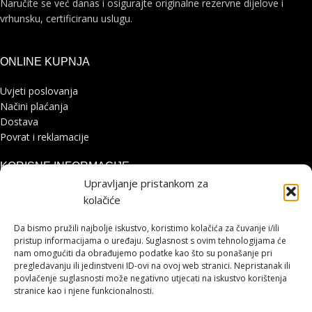
Naručite se već danas i osigurajte originalne rezervne dijelove i
vrhunsku, certificiranu uslugu.
ONLINE KUPNJA
Uvjeti poslovanja
Načini plaćanja
Dostava
Povrat i reklamacije
KORISNE INFORMACIJE
Upravljanje pristankom za
Zaštita osobnih podataka
kolačiće
Politika kolačića
Pohvale i prigovori
Da bismo pružili najbolje iskustvo, koristimo kolačića za čuvanje i/ili
Platforma za online rješavanje sporova
pristup informacijama o uređaju. Suglasnost s ovim tehnologijama će
nam omogućiti da obrađujemo podatke kao što su ponašanje pri
pregledavanju ili jedinstveni ID-ovi na ovoj web stranici. Nepristanak ili
STRANICE
povlačenje suglasnosti može negativno utjecati na iskustvo korištenja
stranice kao i njene funkcionalnosti.
Shimano servisni centar