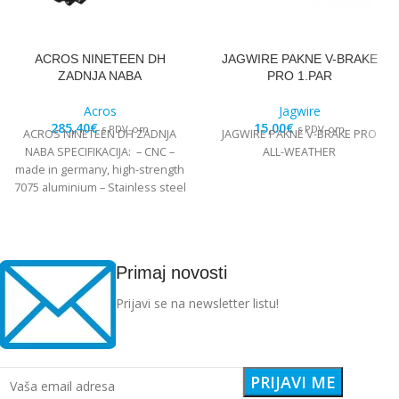
ACROS NINETEEN DH
JAGWIRE PAKNE V-BRAKE
ZADNJA NABA
PRO 1.PAR
Acros
Jagwire
285,40
€
15,00
€
s PDV-om
s PDV-om
ACROS NINETEEN DH ZADNJA
JAGWIRE PAKNE V-BRAKE PRO
NABA SPECIFIKACIJA: – CNC –
ALL-WEATHER
made in germany, high-strength
7075 aluminium – Stainless steel
Edelstahl angular
Primaj novosti
Prijavi se na newsletter listu!