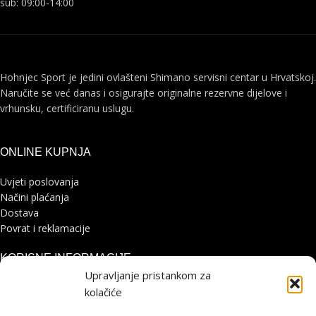
sub: 09:00-14:00
Hohnjec Sport je jedini ovlašteni Shimano servisni centar u Hrvatskoj.
Naručite se već danas i osigurajte originalne rezervne dijelove i
vrhunsku, certificiranu uslugu.
ONLINE KUPNJA
Uvjeti poslovanja
Načini plaćanja
Dostava
Povrat i reklamacije
KORISNE INFORMACIJE
Upravljanje pristankom za
Zaštita osobnih podataka
kolačiće
Politika kolačića