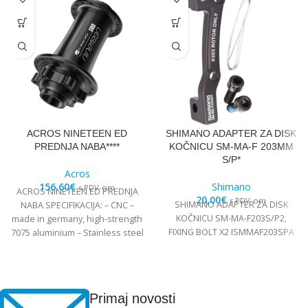
ACROS NINETEEN ED
SHIMANO ADAPTER ZA DISK
PREDNJA NABA****
KOČNICU SM-MA-F 203MM
S/P*
Acros
156,60
€
Shimano
s PDV-om
ACROS NINETEEN ED PREDNJA
20,00
€
s PDV-om
SHIMANO ADAPTER ZA DISK
NABA SPECIFIKACIJA: – CNC –
KOČNICU SM-MA-F203S/P2,
made in germany, high-strength
FIXING BOLT X2 ISMMAF203SPA
7075 aluminium – Stainless steel
Edelstahl angular
Primaj novosti