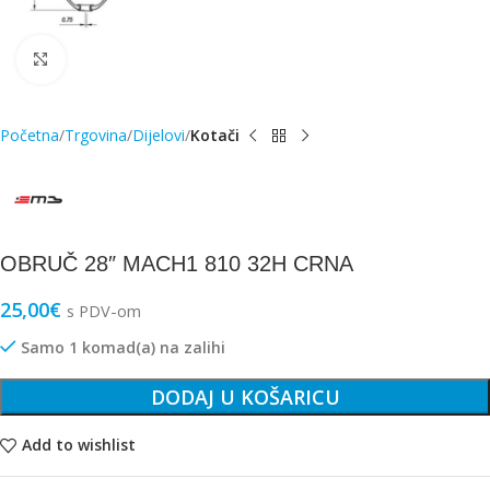
Click to enlarge
Početna
Trgovina
Dijelovi
Kotači
OBRUČ 28″ MACH1 810 32H CRNA
25,00
€
s PDV-om
Samo 1 komad(a) na zalihi
DODAJ U KOŠARICU
Add to wishlist