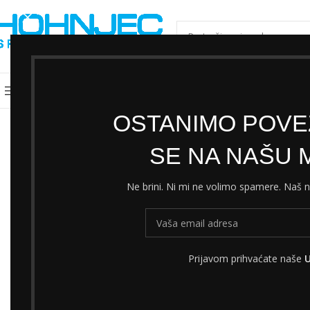
ODABERI KATEGORIJU
Kategorije
Shimano servisni centar
Cjeni
OSTANIMO POVEZ
SE NA NAŠU M
Ne brini. Ni mi ne volimo spamere. Naš
Prijavom prihvaćate naše
U