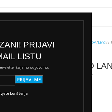
k servisa
Cjenik Ski servisa
Najam Ski opreme
Kontakt
ANI! PRIJAVI
Početna
Trgovina
Dijelovi
Lanci
SH
AIL LISTU
SHIMANO LAN
 newsletter šaljemo odgovorno.
6/7/8.BR.*
26,00
€
s PDV-om
vjete korištenja
Na zalihi