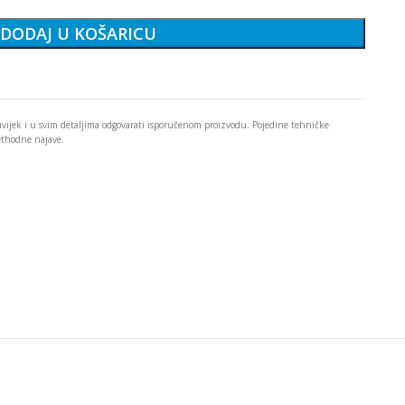
DODAJ U KOŠARICU
 uvijek i u svim detaljima odgovarati isporučenom proizvodu. Pojedine tehničke
rethodne najave.