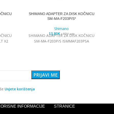
OČNICU
SHIMANO ADAPTER ZA DISK KOČNICU
SH
SM-MA-F203P/S*
Shimano
13,80
€
s PDV-om
OČNICU
SHIMANO ADAPTER ZA DISK KOČNICU
SH
LT X2
SM-MA-F203P/S ISMMAF203PSA
RT5
aše
Uvjete korištenja
KORISNE INFORMACIJE
STRANICE