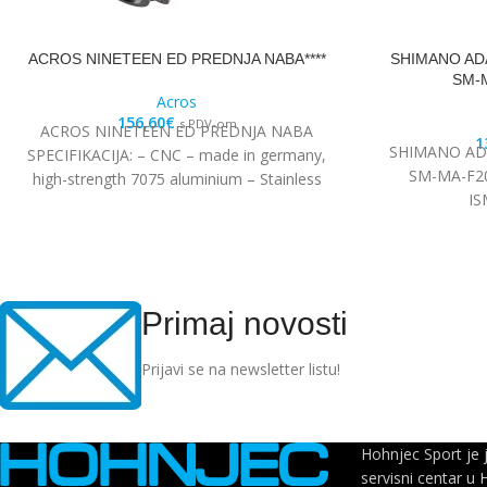
ACROS NINETEEN ED PREDNJA NABA****
SHIMANO AD
SM-M
Acros
156,60
€
s PDV-om
ACROS NINETEEN ED PREDNJA NABA
1
SHIMANO AD
SPECIFIKACIJA: – CNC – made in germany,
SM-MA-F20
high-strength 7075 aluminium – Stainless
I
steel Edelstahl angular
Primaj novosti
Prijavi se na newsletter listu!
Hohnjec Sport je 
servisni centar u 