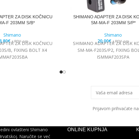
APTER ZA DISK KOČNICU
SHIMANO ADAPTER ZA DISK K
A-F 203MM S/B*
SM-MA-F 203MM S/P*
Shimano
Shimano
3,80
€
20,00
€
s PDV-om
s PDV-om
APTER ZA DISK KOČNICU
SHIMANO ADAPTER ZA DISK K
3S/B, FIXING BOLT X4
SM-MA-F203S/P2, FIXING BO
SMMAF203SBA
ISMMAF203SPA
Prijavom prihvaćate n
jedini ovlašteni Shimano
ONLINE KUPNJA
Hrvatskoj. Naručite se već