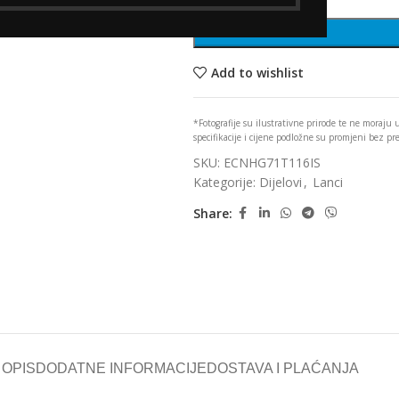
Add to wishlist
*Fotografije su ilustrativne prirode te ne moraju
specifikacije i cijene podložne su promjeni bez p
SKU:
ECNHG71T116IS
Kategorije:
Dijelovi
,
Lanci
Share:
OPIS
DODATNE INFORMACIJE
DOSTAVA I PLAĆANJA