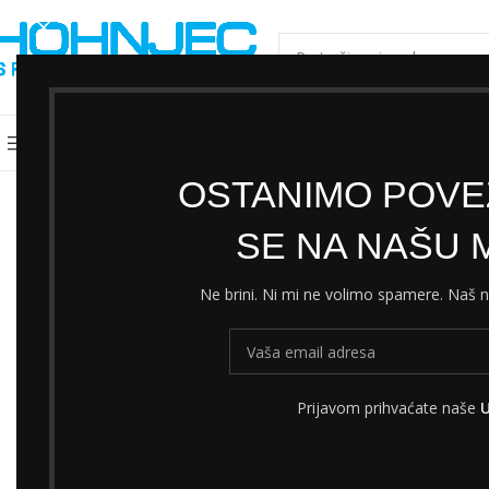
ODABERI KATEGORIJU
Kategorije
Shimano servisni centar
Cjeni
OSTANIMO POVEZ
SE NA NAŠU M
Ne brini. Ni mi ne volimo spamere. Naš
Prijavom prihvaćate naše
U