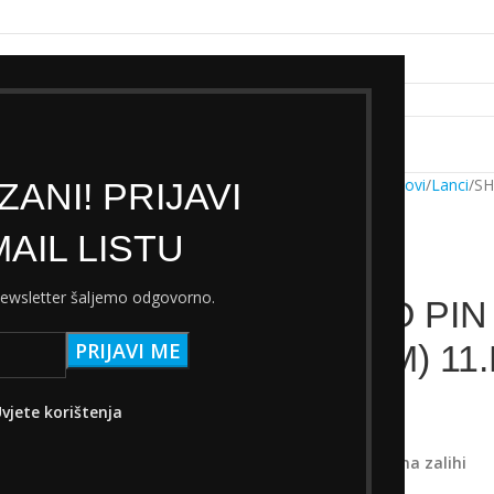
k servisa
Cjenik Ski servisa
Najam Ski opreme
Kontakt
Početna
Trgovina
Dijelovi
Lanci
SH
ANI! PRIJAVI
AIL LISTU
 newsletter šaljemo odgovorno.
SHIMANO PIN
EV(5.KOM) 11.
10,60
€
vjete korištenja
s PDV-om
Samo 1 komad(a) na zalihi