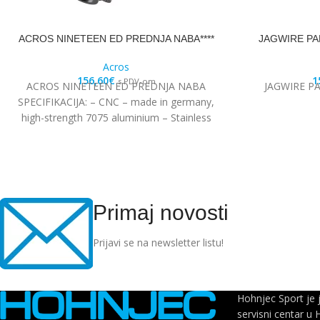
ACROS NINETEEN ED PREDNJA NABA****
JAGWIRE PA
Acros
156,60
€
1
s PDV-om
ACROS NINETEEN ED PREDNJA NABA
JAGWIRE P
SPECIFIKACIJA: – CNC – made in germany,
high-strength 7075 aluminium – Stainless
steel Edelstahl angular
Primaj novosti
Prijavi se na newsletter listu!
Hohnjec Sport je 
servisni centar u 