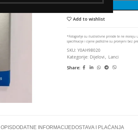
Add to wishlist
*Fotografije su ilustrativne prirode te ne moraju
specifikacije i cijene podložne su promjeni bez p
SKU:
Y0AH98020
Kategorije:
Dijelovi
,
Lanci
Share:
OPIS
DODATNE INFORMACIJE
DOSTAVA I PLAĆANJA