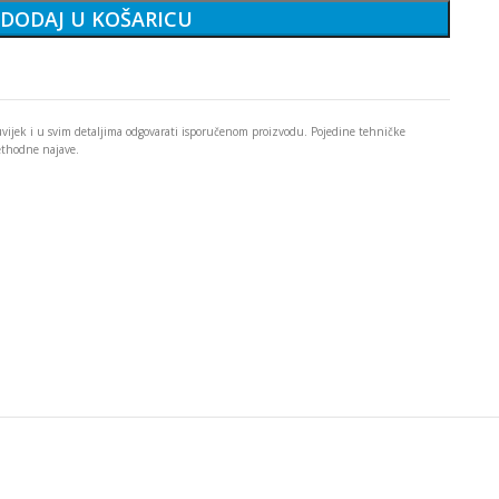
DODAJ U KOŠARICU
 uvijek i u svim detaljima odgovarati isporučenom proizvodu. Pojedine tehničke
rethodne najave.