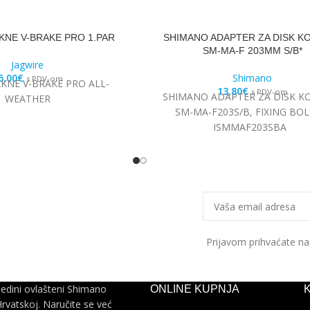
KNE V-BRAKE PRO 1.PAR
SHIMANO ADAPTER ZA DISK K
SM-MA-F 203MM S/B*
Jagwire
5,00
€
Shimano
s PDV-om
AKNE V-BRAKE PRO ALL-
13,80
€
s PDV-om
SHIMANO ADAPTER ZA DISK K
WEATHER
SM-MA-F203S/B, FIXING BOL
ISMMAF203SBA
Prijavom prihvaćate n
jedini ovlašteni Shimano
ONLINE KUPNJA
Hrvatskoj. Naručite se već