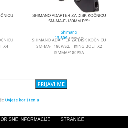
OČNICU
SHIMANO ADAPTER ZA DISK KOČNICU
S
SM-MA-F-180MM P/S*
Shimano
13,80
€
s PDV-om
OČNICU
SHIMANO ADAPTER ZA DISK KOČNICU
S
T X4
SM-MA-F180P/S2, FIXING BOLT X2
ISMMAF180PSA
aše
Uvjete korištenja
KORISNE INFORMACIJE
STRANICE