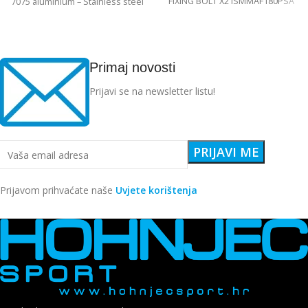
FIXING BOLT X2 ISMMAF180PSA
7075 aluminium – Stainless steel
Edelstahl angular
Primaj novosti
Prijavi se na newsletter listu!
Prijavom prihvaćate naše
Uvjete korištenja