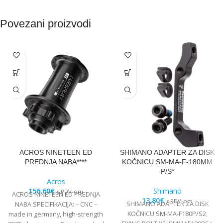
Povezani proizvodi
ACROS NINETEEN ED
SHIMANO ADAPTER ZA DISK
PREDNJA NABA****
KOČNICU SM-MA-F-180MM
P/S*
Acros
156,60
€
Shimano
s PDV-om
ACROS NINETEEN ED PREDNJA
13,80
€
s PDV-om
SHIMANO ADAPTER ZA DISK
NABA SPECIFIKACIJA: – CNC –
KOČNICU SM-MA-F180P/S2,
made in germany, high-strength