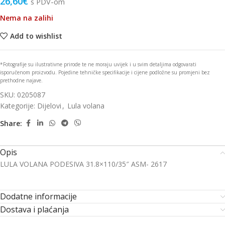
26,60
€
s PDV-om
Nema na zalihi
Add to wishlist
*Fotografije su ilustrativne prirode te ne moraju uvijek i u svim detaljima odgovarati
isporučenom proizvodu. Pojedine tehničke specifikacije i cijene podložne su promjeni bez
prethodne najave.
SKU:
0205087
Kategorije:
Dijelovi
,
Lula volana
Share:
Opis
LULA VOLANA PODESIVA 31.8×110/35″ ASM- 2617
Dodatne informacije
Dostava i plaćanja