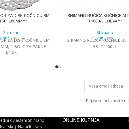
OR ZA DISK KOČNICU SM-
SHIMANO RUČICA KOČNICE ALIV
T56, 180MM***
T4000-L LIJEVA***
Shimano
Shimano
2,60
€
11,20
€
s PDV-om
s PDV-om
OR ZA DISK KOČNICU SM-
SHIMANO RUČICA KOČNICE BL-
0MM, 6-BOLT ZA PAKNE:
EBLT4000LL
RESIN
Prijavom prihvaćate n
jedini ovlašteni Shimano
ONLINE KUPNJA
Hrvatskoj. Naručite se već