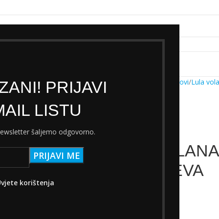
k servisa
Cjenik Ski servisa
Najam Ski opreme
Kontakt
Početna
Trgovina
Dijelovi
Lula vol
ANI! PRIJAVI
AIL LISTU
 newsletter šaljemo odgovorno.
LULA VOLANA 
STUPNJEVA
vjete korištenja
46,40
€
s PDV-om
Nema na zalihi