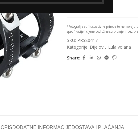
Add to wishlist
*Fotografije su ilustrativne prirode te ne moraju
specifikacije i cijene podložne su promjeni bez p
SKU:
PRSS0417
Kategorije:
Dijelovi
,
Lula volana
Share:
OPIS
DODATNE INFORMACIJE
DOSTAVA I PLAĆANJA