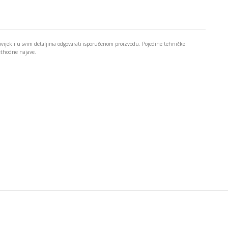
 uvijek i u svim detaljima odgovarati isporučenom proizvodu. Pojedine tehničke
rethodne najave.