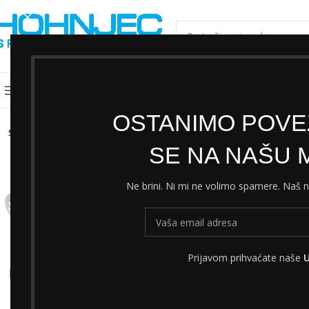
ODABERI KATEGORIJU
Kategorije
Shimano servisni centar
Cjeni
OSTANIMO POVEZ
SOLD
OUT
SE NA NAŠU M
Ne brini. Ni mi ne volimo spamere. Naš
Prijavom prihvaćate naše
U