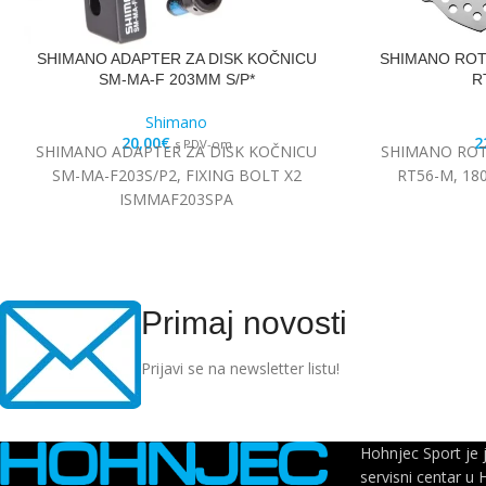
SHIMANO ADAPTER ZA DISK KOČNICU
SHIMANO ROT
SM-MA-F 203MM S/P*
R
Shimano
20,00
€
2
s PDV-om
SHIMANO ADAPTER ZA DISK KOČNICU
SHIMANO ROT
SM-MA-F203S/P2, FIXING BOLT X2
RT56-M, 18
ISMMAF203SPA
Primaj novosti
Prijavi se na newsletter listu!
Hohnjec Sport je 
servisni centar u 