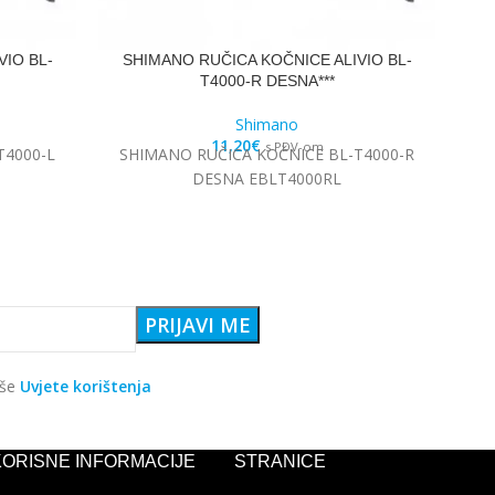
IO BL-
SHIMANO RUČICA KOČNICE ALIVIO BL-
T4000-R DESNA***
Shimano
11,20
€
s PDV-om
T4000-L
SHIMANO RUČICA KOČNICE BL-T4000-R
DESNA EBLT4000RL
aše
Uvjete korištenja
KORISNE INFORMACIJE
STRANICE