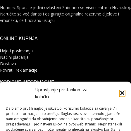
Hohnjec Sport je jedini ovlašteni Shimano servisni centar u Hrvatskoj.
Naručite se već danas i osigurajte originalne rezervne dijelove i
vrhunsku, certificiranu uslugu.
ONLINE KUPNJA
Uvjeti poslovanja
Načini plaćanja
Dostava
Povrat i reklamacije
KORISNE INFORMACIJE
Upravljanje pristankom za
Zaštita osobnih podataka
kolačiće
Politika kolačića
Pohvale i prigovori
Da bismo pružili najbolje iskustvo, koristimo kolačića za čuvanje i/ili
Platforma za online rješavanje sporova
pristup informacijama o uređaju. Suglasnost s ovim tehnologijama će
nam omogućiti da obrađujemo podatke kao što su ponašanje pri
pregledavanju ili jedinstveni ID-ovi na ovoj web stranici. Nepristanak ili
STRANICE
povlačenje suglasnosti može negativno utjecati na iskustvo korištenja