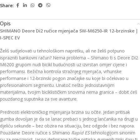
Share:
Opis
SHIMANO Deore Di2 ručice mjenjača SW-M6250-IR 12-brzinske |
I-SPEC EV
Želiš sudjelovati u tehnološkom napretku, ali ne želiš potpuno
isprazniti bankovni račun? Nema problema – Shimano ti s Deore Di2
M6200 grupom nudi bicikl budućnosti uz izvrstan omjer cijene i
performansi. Bežična kontrola stražnjeg mjenjača, vrhunske
performanse i 12-brzinski pogon značajke su koje bi očekivao u
profesionalnom segmentu. Unatoč nešto jednostavnijim
materijalima, tvojim biciklističkim snovima nema granica – dobit ćeš
pouzdanog suputnika za sve avanture.
Prednosti elektroničkog mijenjanja brzina su očite. Jedan pritisak
gumba dovoljan je da se lanac prebaci s jednog lančanika na drugi u
djeliću sekunde – bez obzira na situaciju, bez odgode i bez napora.
Pouzdane Deore ručice s Shimano
Rapid ES
tehnologijom sinonim
su za preciznost. Jasno definirane točke pritiska gumenih tipki daju ti