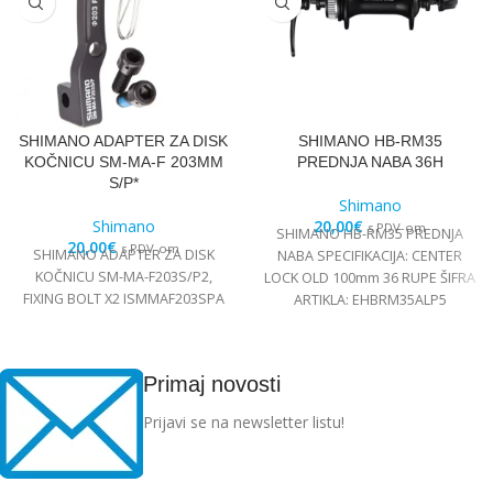
SHIMANO ADAPTER ZA DISK
SHIMANO HB-RM35
KOČNICU SM-MA-F 203MM
PREDNJA NABA 36H
S/P*
Shimano
Shimano
20,00
€
s PDV-om
SHIMANO HB-RM35 PREDNJA
20,00
€
s PDV-om
SHIMANO ADAPTER ZA DISK
NABA SPECIFIKACIJA: CENTER
KOČNICU SM-MA-F203S/P2,
LOCK OLD 100mm 36 RUPE ŠIFRA
FIXING BOLT X2 ISMMAF203SPA
ARTIKLA: EHBRM35ALP5
Primaj novosti
Prijavi se na newsletter listu!