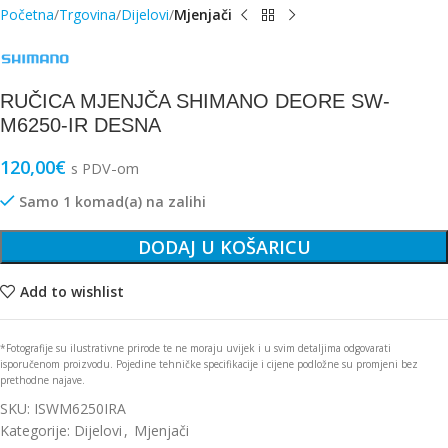
Početna
Trgovina
Dijelovi
Mjenjači
RUČICA MJENJČA SHIMANO DEORE SW-
M6250-IR DESNA
120,00
€
s PDV-om
Samo 1 komad(a) na zalihi
DODAJ U KOŠARICU
Add to wishlist
*Fotografije su ilustrativne prirode te ne moraju uvijek i u svim detaljima odgovarati
isporučenom proizvodu. Pojedine tehničke specifikacije i cijene podložne su promjeni bez
prethodne najave.
SKU:
ISWM6250IRA
Kategorije:
Dijelovi
,
Mjenjači