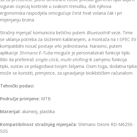
siguran osjećaj kontrole u svakom trenutku, dok njihova
ergonomska raspodjela omogućuje čvrst hvat volana čak i pri
mijenjanju brzina.
Stražnji mjenjač komunicira bežično putem
Bluetooth®
veze. Time
se uklanja potreba za složenim kabliranjem, a montaža na I-SPEC EV
kompatibilni nosač postaje vrlo jednostavna. Naravno, putem
aplikacije
Shimano E-Tube
moguće je personalizirati funkcije tipki.
Bilo da preferiraš
single-click
,
multi-shifting
ili zamjenu funkcija
tipki, sustav se prilagođava tvojim željama. Osim toga, dodatna tipka
može se koristiti, primjerice, za upravljanje biciklističkim računalom.
Tehnički podaci
Područje primjene:
MTB
Materijal:
aluminij, plastika
Kompatibilnost stražnjeg mjenjača:
Shimano Deore RD-M6250-
SGS