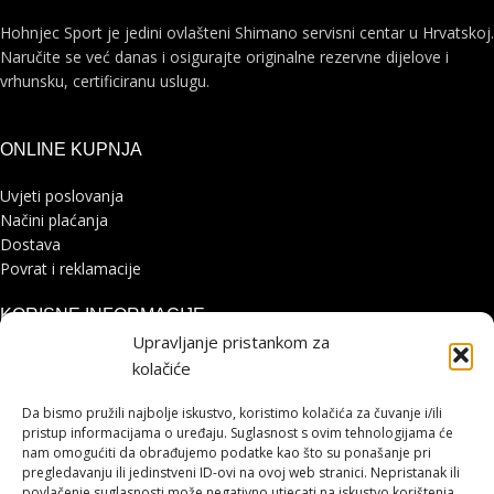
Hohnjec Sport je jedini ovlašteni Shimano servisni centar u Hrvatskoj.
Naručite se već danas i osigurajte originalne rezervne dijelove i
vrhunsku, certificiranu uslugu.
ONLINE KUPNJA
Uvjeti poslovanja
Načini plaćanja
Dostava
Povrat i reklamacije
KORISNE INFORMACIJE
Upravljanje pristankom za
Zaštita osobnih podataka
kolačiće
Politika kolačića
Pohvale i prigovori
Da bismo pružili najbolje iskustvo, koristimo kolačića za čuvanje i/ili
pristup informacijama o uređaju. Suglasnost s ovim tehnologijama će
Platforma za online rješavanje sporova
nam omogućiti da obrađujemo podatke kao što su ponašanje pri
pregledavanju ili jedinstveni ID-ovi na ovoj web stranici. Nepristanak ili
STRANICE
povlačenje suglasnosti može negativno utjecati na iskustvo korištenja