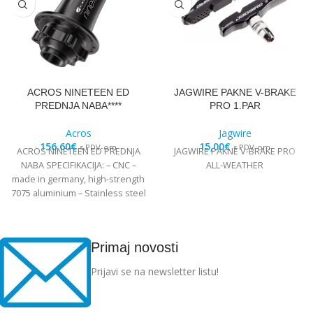
ACROS NINETEEN ED
JAGWIRE PAKNE V-BRAKE
PREDNJA NABA****
PRO 1.PAR
Acros
Jagwire
156,60
€
15,00
€
s PDV-om
s PDV-om
ACROS NINETEEN ED PREDNJA
JAGWIRE PAKNE V-BRAKE PRO
NABA SPECIFIKACIJA: – CNC –
ALL-WEATHER
made in germany, high-strength
7075 aluminium – Stainless steel
Edelstahl angular
Primaj novosti
Prijavi se na newsletter listu!