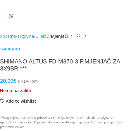
Click to enlarge
Početna
Trgovina
Dijelovi
Mjenjači
SHIMANO ALTUS FD-M370-3 P.MJENJAČ ZA
3X9BR.***
20,00
€
s PDV-om
Nema na zalihi
Add to wishlist
*Fotografije su ilustrativne prirode te ne moraju uvijek i u svim detaljima odgovarati
isporučenom proizvodu. Pojedine tehničke specifikacije i cijene podložne su promjeni bez
prethodne najave.