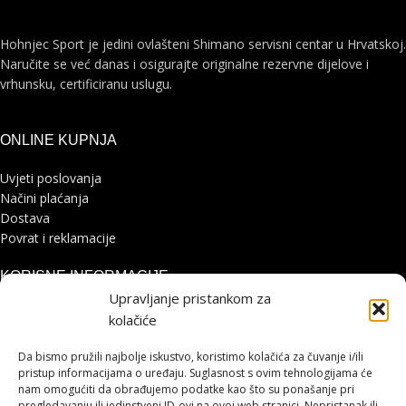
Hohnjec Sport je jedini ovlašteni Shimano servisni centar u Hrvatskoj.
Naručite se već danas i osigurajte originalne rezervne dijelove i
vrhunsku, certificiranu uslugu.
ONLINE KUPNJA
Uvjeti poslovanja
Načini plaćanja
Dostava
Povrat i reklamacije
KORISNE INFORMACIJE
Upravljanje pristankom za
Zaštita osobnih podataka
kolačiće
Politika kolačića
Pohvale i prigovori
Da bismo pružili najbolje iskustvo, koristimo kolačića za čuvanje i/ili
Platforma za online rješavanje sporova
pristup informacijama o uređaju. Suglasnost s ovim tehnologijama će
nam omogućiti da obrađujemo podatke kao što su ponašanje pri
pregledavanju ili jedinstveni ID-ovi na ovoj web stranici. Nepristanak ili