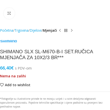
Click to enlarge
Početna
Trgovina
Dijelovi
Mjenjači
SHIMANO SLX SL-M670-B-I SET.RUČICA
MJENJAČA ZA 10X2/3 BR***
66,40
€
s PDV-om
Nema na zalihi
Add to wishlist
*Fotografije su ilustrativne prirode te ne moraju uvijek i u svim detaljima odgovarati
isporučenom proizvodu. Pojedine tehničke specifikacije i cijene podložne su promjeni bez
prethodne najave.