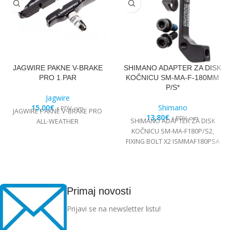
JAGWIRE PAKNE V-BRAKE
SHIMANO ADAPTER ZA DISK
PRO 1.PAR
KOČNICU SM-MA-F-180MM
P/S*
Jagwire
15,00
€
Shimano
s PDV-om
JAGWIRE PAKNE V-BRAKE PRO
13,80
€
s PDV-om
SHIMANO ADAPTER ZA DISK
ALL-WEATHER
KOČNICU SM-MA-F180P/S2,
FIXING BOLT X2 ISMMAF180PSA
Primaj novosti
Prijavi se na newsletter listu!