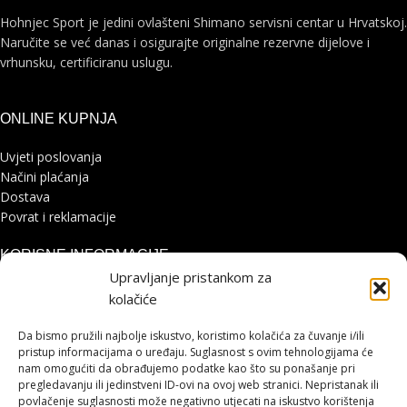
Hohnjec Sport je jedini ovlašteni Shimano servisni centar u Hrvatskoj.
Naručite se već danas i osigurajte originalne rezervne dijelove i
vrhunsku, certificiranu uslugu.
ONLINE KUPNJA
Uvjeti poslovanja
Načini plaćanja
Dostava
Povrat i reklamacije
KORISNE INFORMACIJE
Upravljanje pristankom za
Zaštita osobnih podataka
kolačiće
Politika kolačića
Pohvale i prigovori
Da bismo pružili najbolje iskustvo, koristimo kolačića za čuvanje i/ili
Platforma za online rješavanje sporova
pristup informacijama o uređaju. Suglasnost s ovim tehnologijama će
nam omogućiti da obrađujemo podatke kao što su ponašanje pri
pregledavanju ili jedinstveni ID-ovi na ovoj web stranici. Nepristanak ili
STRANICE
povlačenje suglasnosti može negativno utjecati na iskustvo korištenja