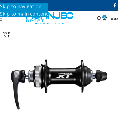
+385 1 8896 200
Skip to navigation
Skip to main content
0
0,00
SOLD
OUT