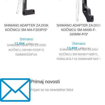
SHIMANO ADAPTER ZA DISK
SHIMANO ADAPTER ZA DISK
KOČNICU SM-MA-F203P/S*
KOČNICU SM-MA90-F-
160MM-P/S*
Shimano
13,80
€
Shimano
s PDV-om
SHIMANO ADAPTER ZA DISK
13,80
€
s PDV-om
SHIMANO ADAPTER ZA DISK
KOČNICU SM-MA-F203P/S
KOČNICU SM-MA90-F160P/S,
ISMMAF203PSA
FIXING BOLT X2 ISMMA90F160PS
Primaj novosti
Prijavi se na newsletter listu!