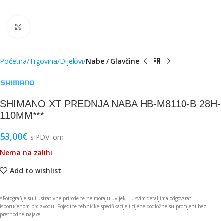
Click to enlarge
Početna
Trgovina
Dijelovi
Nabe / Glavčine
SHIMANO XT PREDNJA NABA HB-M8110-B 28H-
110MM***
53,00
€
s PDV-om
Nema na zalihi
Add to wishlist
*Fotografije su ilustrativne prirode te ne moraju uvijek i u svim detaljima odgovarati
isporučenom proizvodu. Pojedine tehničke specifikacije i cijene podložne su promjeni bez
prethodne najave.