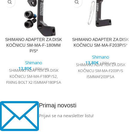
SHIMANO ADAPTER ZA DISK
SHIMANO ADAPTER ZA DISK
KOČNICU SM-MA-F-180MM
KOČNICU SM-MA-F203P/S*
P/S*
Shimano
Shimano
13,80
€
s PDV-om
SHIMANO ADAPTER ZA DISK
13,80
€
s PDV-om
SHIMANO ADAPTER ZA DISK
KOČNICU SM-MA-F203P/S
KOČNICU SM-MA-F180P/S2,
ISMMAF203PSA
FIXING BOLT X2 ISMMAF180PSA
Primaj novosti
Prijavi se na newsletter listu!