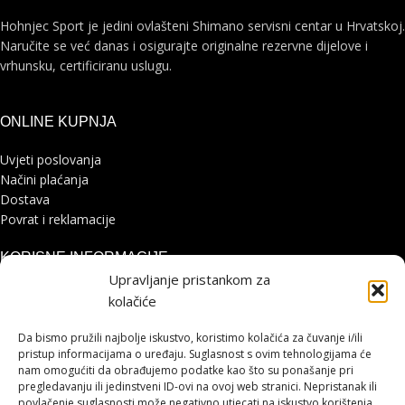
Hohnjec Sport je jedini ovlašteni Shimano servisni centar u Hrvatskoj.
Naručite se već danas i osigurajte originalne rezervne dijelove i
vrhunsku, certificiranu uslugu.
ONLINE KUPNJA
Uvjeti poslovanja
Načini plaćanja
Dostava
Povrat i reklamacije
KORISNE INFORMACIJE
Upravljanje pristankom za
Zaštita osobnih podataka
kolačiće
Politika kolačića
Pohvale i prigovori
Da bismo pružili najbolje iskustvo, koristimo kolačića za čuvanje i/ili
Platforma za online rješavanje sporova
pristup informacijama o uređaju. Suglasnost s ovim tehnologijama će
nam omogućiti da obrađujemo podatke kao što su ponašanje pri
pregledavanju ili jedinstveni ID-ovi na ovoj web stranici. Nepristanak ili
STRANICE
povlačenje suglasnosti može negativno utjecati na iskustvo korištenja