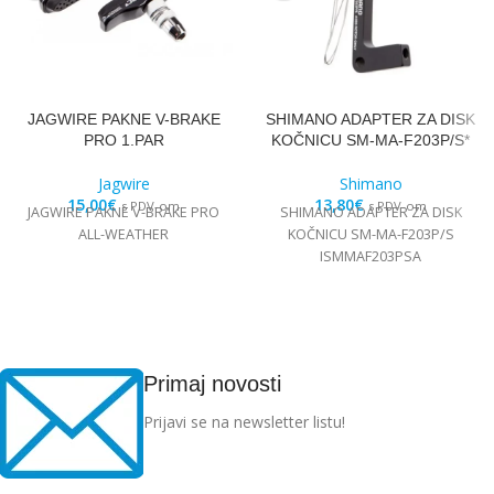
JAGWIRE PAKNE V-BRAKE
SHIMANO ADAPTER ZA DISK
PRO 1.PAR
KOČNICU SM-MA-F203P/S*
Jagwire
Shimano
15,00
€
13,80
€
s PDV-om
s PDV-om
JAGWIRE PAKNE V-BRAKE PRO
SHIMANO ADAPTER ZA DISK
ALL-WEATHER
KOČNICU SM-MA-F203P/S
ISMMAF203PSA
Primaj novosti
Prijavi se na newsletter listu!