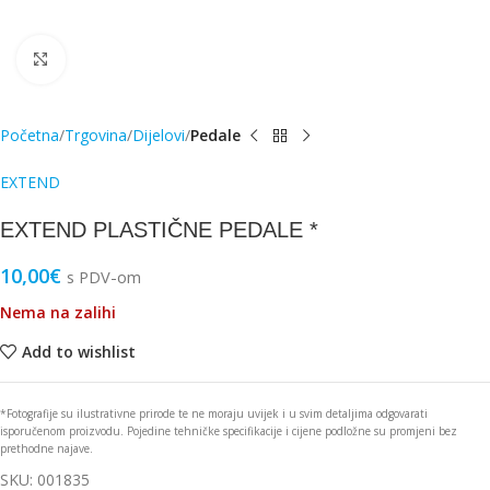
Click to enlarge
Početna
Trgovina
Dijelovi
Pedale
EXTEND
EXTEND PLASTIČNE PEDALE *
10,00
€
s PDV-om
Nema na zalihi
Add to wishlist
*Fotografije su ilustrativne prirode te ne moraju uvijek i u svim detaljima odgovarati
isporučenom proizvodu. Pojedine tehničke specifikacije i cijene podložne su promjeni bez
prethodne najave.
SKU:
001835