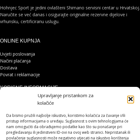
Hohnjec Sport je jedini ovlašteni Shimano servisni centar u Hrvatskoj.
Naručite se već danas i osigurajte originalne rezervne dijelove i
vrhunsku, certificiranu uslugu.
ONLINE KUPNJA
Uvjeti poslovanja
Načini plaćanja
Dostava
Povrat i reklamacije
KORISNE INFORMACIJE
Upravljanje pristankom za
Zaštita osobnih podataka
kolačiće
Politika kolačića
Pohvale i prigovori
Da bismo pružili najbolje iskustvo, koristimo kolačića za čuvanje i/ili
Platforma za online rješavanje sporova
pristup informacijama o uređaju. Suglasnost s ovim tehnologijama će
nam omogućiti da obrađujemo podatke kao što su ponašanje pri
pregledavanju ili jedinstveni ID-ovi na ovoj web stranici. Nepristanak ili
STRANICE
povlačenje suglasnosti može negativno utjecati na iskustvo korištenja