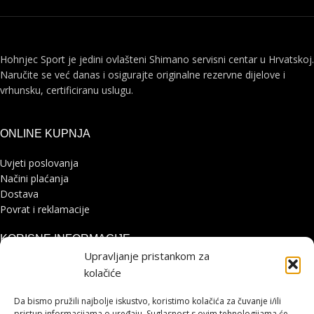
Hohnjec Sport je jedini ovlašteni Shimano servisni centar u Hrvatskoj.
Naručite se već danas i osigurajte originalne rezervne dijelove i
vrhunsku, certificiranu uslugu.
ONLINE KUPNJA
Uvjeti poslovanja
Načini plaćanja
Dostava
Povrat i reklamacije
KORISNE INFORMACIJE
Upravljanje pristankom za
Zaštita osobnih podataka
kolačiće
Politika kolačića
Pohvale i prigovori
Da bismo pružili najbolje iskustvo, koristimo kolačića za čuvanje i/ili
pristup informacijama o uređaju. Suglasnost s ovim tehnologijama će