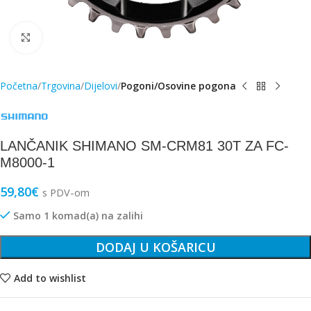
Click to enlarge
Početna
Trgovina
Dijelovi
Pogoni/Osovine pogona
LANČANIK SHIMANO SM-CRM81 30T ZA FC-
M8000-1
59,80
€
s PDV-om
Samo 1 komad(a) na zalihi
DODAJ U KOŠARICU
Add to wishlist