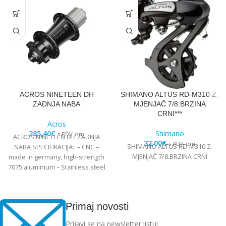
ACROS NINETEEN DH
SHIMANO ALTUS RD-M310 Z.
ZADNJA NABA
MJENJAČ 7/8.BRZINA
CRNI***
Acros
285,40
€
Shimano
s PDV-om
ACROS NINETEEN DH ZADNJA
32,00
€
s PDV-om
SHIMANO ALTUS RD-M310 Z.
NABA SPECIFIKACIJA: – CNC –
MJENJAČ 7/8.BRZINA CRNI
made in germany, high-strength
7075 aluminium – Stainless steel
Edelstahl angular
Primaj novosti
Prijavi se na newsletter listu!