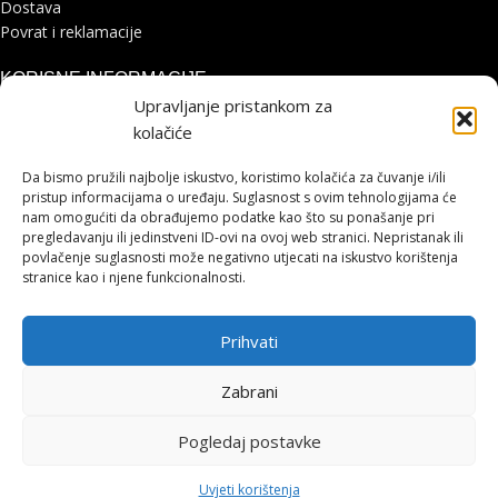
Dostava
Povrat i reklamacije
KORISNE INFORMACIJE
Upravljanje pristankom za
Zaštita osobnih podataka
kolačiće
Politika kolačića
Pohvale i prigovori
Da bismo pružili najbolje iskustvo, koristimo kolačića za čuvanje i/ili
Platforma za online rješavanje sporova
pristup informacijama o uređaju. Suglasnost s ovim tehnologijama će
nam omogućiti da obrađujemo podatke kao što su ponašanje pri
pregledavanju ili jedinstveni ID-ovi na ovoj web stranici. Nepristanak ili
STRANICE
povlačenje suglasnosti može negativno utjecati na iskustvo korištenja
stranice kao i njene funkcionalnosti.
Shimano servisni centar
Kontakt
Prihvati
Cjenik servisa
HOHNJEC SPORT
2021 IZRADA
LUMEN TRŽIŠNE KOMUNIKACIJE
.
Zabrani
Pogledaj postavke
0
↩
Raskid ugovora
Uvjeti korištenja