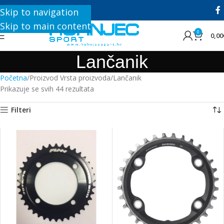
+385 1 8896 200
Skip to navigation
Skip to main content
0
0,00
Lančanik
Početna
Proizvod Vrsta proizvoda
Lančanik
Prikazuje se svih 44 rezultata
Filteri