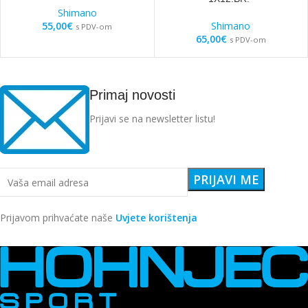
Shimano
55,00
€
Shimano
s PDV-om
65,00
€
s PDV-om
Primaj novosti
Prijavi se na newsletter listu!
Prijavom prihvaćate naše
Uvjete korištenja