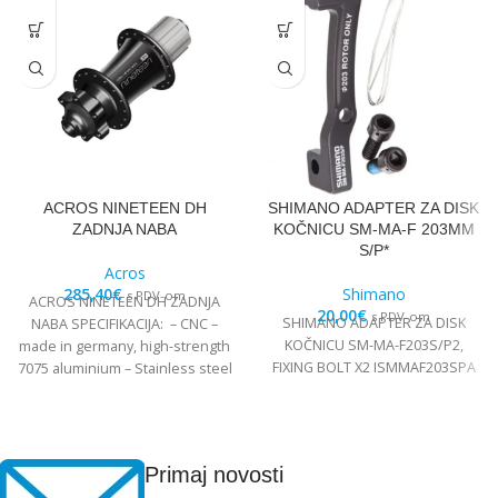
ACROS NINETEEN DH
SHIMANO ADAPTER ZA DISK
ZADNJA NABA
KOČNICU SM-MA-F 203MM
S/P*
Acros
285,40
€
Shimano
s PDV-om
ACROS NINETEEN DH ZADNJA
20,00
€
s PDV-om
SHIMANO ADAPTER ZA DISK
NABA SPECIFIKACIJA: – CNC –
KOČNICU SM-MA-F203S/P2,
made in germany, high-strength
FIXING BOLT X2 ISMMAF203SPA
7075 aluminium – Stainless steel
Edelstahl angular
Primaj novosti