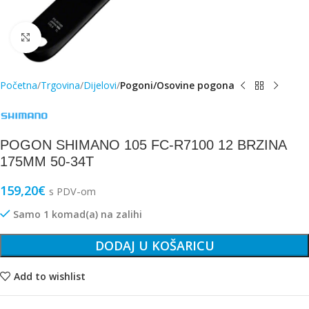
Click to enlarge
Početna
Trgovina
Dijelovi
Pogoni/Osovine pogona
POGON SHIMANO 105 FC-R7100 12 BRZINA
175MM 50-34T
159,20
€
s PDV-om
Samo 1 komad(a) na zalihi
DODAJ U KOŠARICU
Add to wishlist