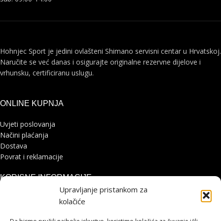
Hohnjec Sport je jedini ovlašteni Shimano servisni centar u Hrvatskoj.
Naručite se već danas i osigurajte originalne rezervne dijelove i
vrhunsku, certificiranu uslugu.
ONLINE KUPNJA
Uvjeti poslovanja
Načini plaćanja
Dostava
Povrat i reklamacije
KORISNE INFORMACIJE
Upravljanje pristankom za
Zaštita osobnih podataka
kolačiće
Politika kolačića
Pohvale i prigovori